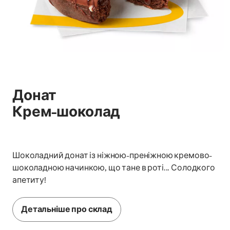
Донат
Крем-шоколад
Шоколадний донат із ніжною-преніжною кремово-
шоколадною начинкою, що тане в роті... Солодкого
апетиту!
Детальніше про склад