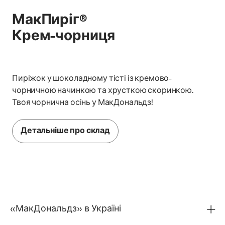
МакПиріг®
Крем-чорниця
Пиріжок у шоколадному тісті із кремово-
чорничною начинкою та хрусткою скоринкою.
Твоя чорнична осінь у МакДональдз!
Детальніше про склад
«МакДональдз» в Україні