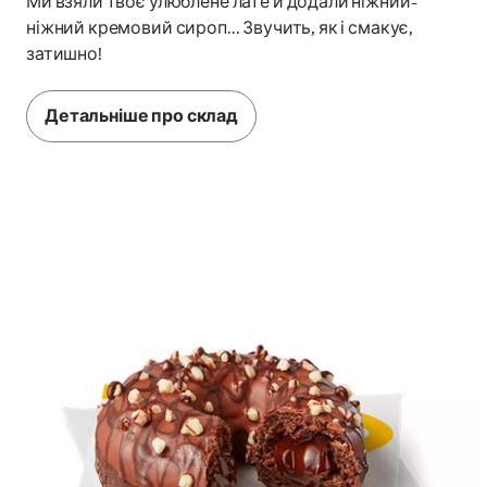
Ми взяли твоє улюблене лате й додали ніжний-
ніжний кремовий сироп... Звучить, як і смакує,
затишно!
Детальніше про склад