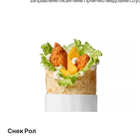
заправлене пікантним гірчично-медовим соу
Снек Рол