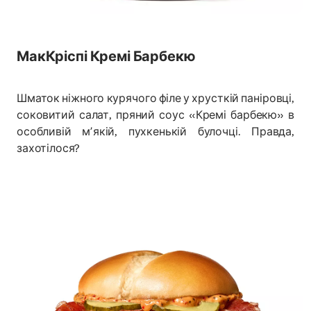
МакКріспі Кремі Барбекю
Шматок ніжного курячого філе у хрусткій паніровці,
соковитий салат, пряний соус «Кремі барбекю» в
особливій мʼякій, пухкенькій булочці. Правда,
захотілося?