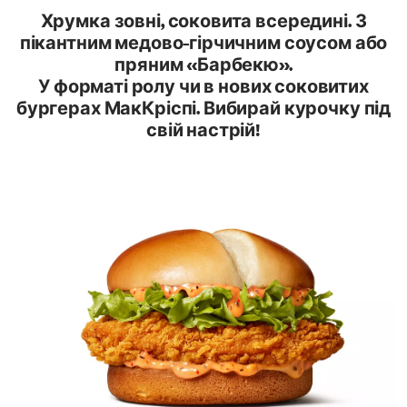
Хрумка зовні, соковита всередині. З
пікантним медово-гірчичним соусом або
пряним «Барбекю».
У форматі ролу чи в нових соковитих
бургерах МакКріспі. Вибирай курочку під
свій настрій!