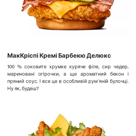
МакКріспі Кремі Барбекю Делюкс
100 % соковите хрумке куряче філе, сир чедер,
мариновані огірочки, а ще ароматний бекон і
пряний соус. І все це в особливій румʼяній булочці.
Ну як, будеш?