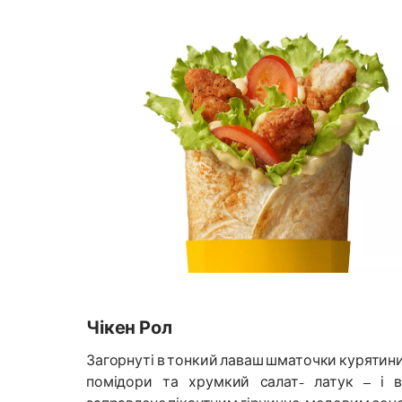
Чікен Рол
Загорнуті в тонкий лаваш шматочки курятини,
помідори та хрумкий салат- латук – і 