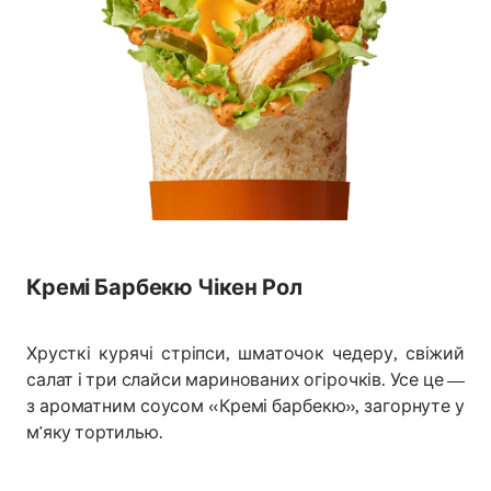
Кремі Барбекю Чікен Рол
Хрусткі курячі стріпси, шматочок чедеру, свіжий
салат і три слайси маринованих огірочків. Усе це —
з ароматним соусом «Кремі барбекю», загорнуте у
м’яку тортилью.