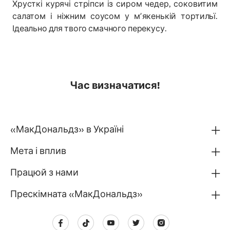
Хрусткі курячі стріпси із сиром чедер, соковитим
салатом і ніжним соусом у мʼякенькій тортильї.
Ідеально для твого смачного перекусу.
Час визначатися!
«МакДональдз» в Україні
Мета і вплив
Працюй з нами
Прескімната «МакДональдз»