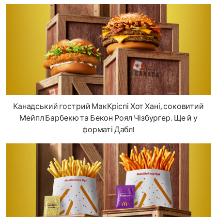
Канадський гострий МакКріспі Хот Хані, соковитий
Мейпл Барбекю та Бекон Роял Чізбургер. Ще й у
форматі Дабл!