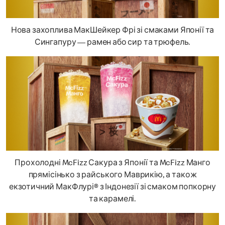
Нова захоплива МакШейкер Фрі зі смаками Японії та
Сингапуру — рамен або сир та трюфель.
Прохолодні McFizz Сакура з Японії та McFizz Манго
прямісінько з райського Маврикію, а також
екзотичний МакФлурі® з Індонезії зі смаком попкорну
та карамелі.