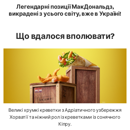
Легендарні позиції МакДональдз,
викрадені з усього світу, вже в Україні!
Що вдалося вполювати?
Великі хрумкі креветки з Адріатичного узбережжя
Хорватії та ніжний рол із креветками із сонячного
Кіпру.