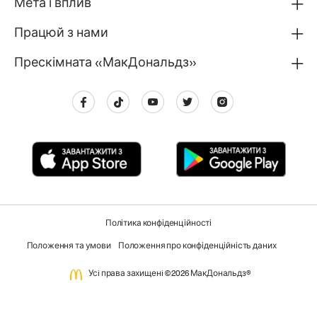
Мета і вплив
Працюй з нами
Прескімната «МакДональдз»
Політика конфіденційності
Положення та умови
Положення про конфіденційність даних
Усi права захищенi ©2026 МакДональдз®