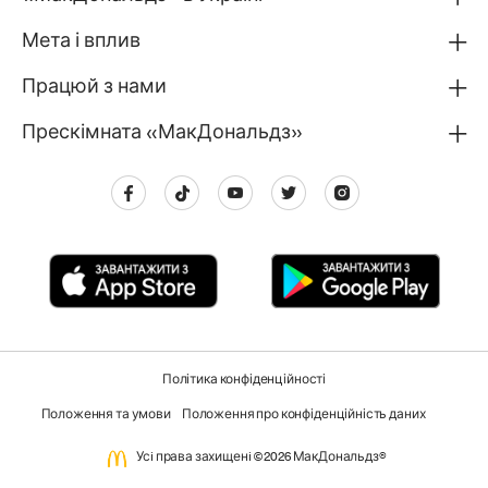
Мета і вплив
Працюй з нами
Прескімната «МакДональдз»
Політика конфіденційності
Положення та умови
Положення про конфіденційність даних
Усi права захищенi ©2026 МакДональдз®