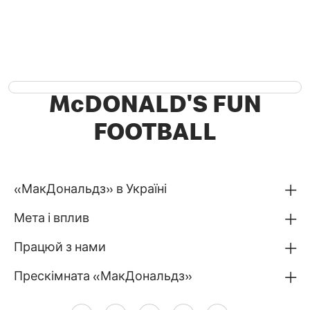
McDONALD'S FUN
FOOTBALL
«МакДональдз» в Україні
Мета і вплив
Працюй з нами
Прескімната «МакДональдз»