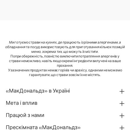
Ми готуємо страви на кухнях, де працюють із різними алергенами, а
обладнання та посуд використовують для приготування кількох позицій
меню, зокрема тих, що можуть їх містити
.
Попри обережність, повністю виключити потрапляння алергенів у
страви неможливо, навіть якщо окремі інгредієнти вилучені на ваше
прохання.
У зазначених продуктах немає горіхів чи арахісу, однак ми не можемо
гарантувати, що страви зовсім їх не містять.
«МакДональдз» в Україні
Мета і вплив
Працюй з нами
Прескімната «МакДональдз»