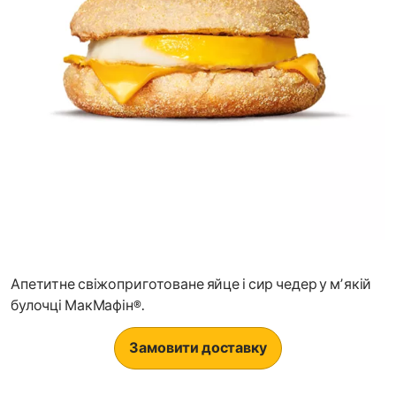
Апетитне свіжоприготоване яйце і сир чедер у мʼякій
булочці МакМафін®.
Замовити доставку