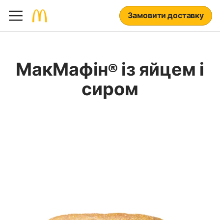
Замовити доставку
МакМафін® із яйцем і
сиром