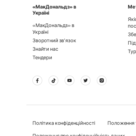
«МакДональдз» в
Мет
Україні
Які
«МакДональдз» в
пос
Україні
Збе
Зворотний звʼязок
Під
Знайти нас
Тур
Тендери
Політика конфіденційності
Положення 