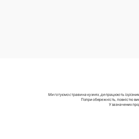
Ми готуємо страви на кухнях, де працюють із різни
Попри обережність, повністю вик
У зазначених про