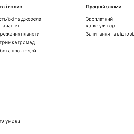
а і вплив
Працюй з нами
сть їжі та джерела
Зарплатний
тачання
калькулятор
реження планети
Запитання та відпові
тримка громад
бота про людей
та умови