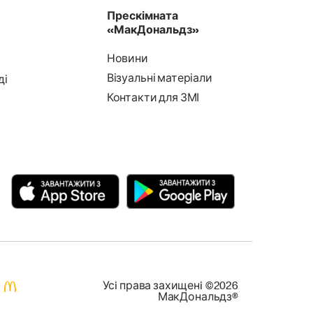
Прескімната
«МакДональдз»
Новини
Візуальні матеріали
ді
Контакти для ЗМІ
Усi права захищенi ©2026
МакДональдз®