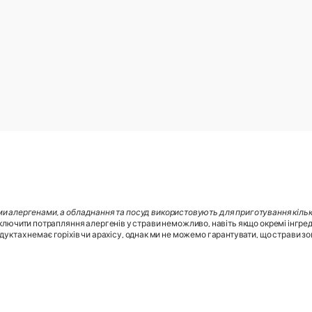
ми алергенами, а обладнання та посуд використовують для приготування кілько
лючити потрапляння алергенів у страви неможливо, навіть якщо окремі інгред
дуктах немає горіхів чи арахісу, однак ми не можемо гарантувати, що страви зовс