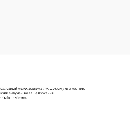
х позицій меню, зокрема тих, що можуть їх містити
.
ієнти вилучені на ваше прохання.
ім їх не містять.