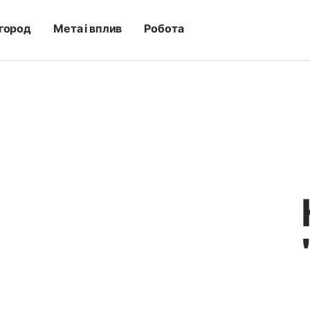
город
Мета і вплив
Робота