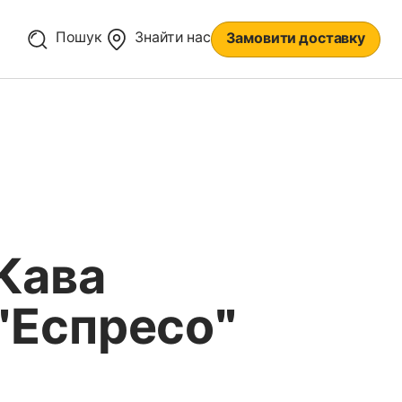
Пошук
Знайти нас
Замовити доставку
Кава
"Еспресо"