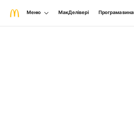
Меню
МакДелівері
Програма вина