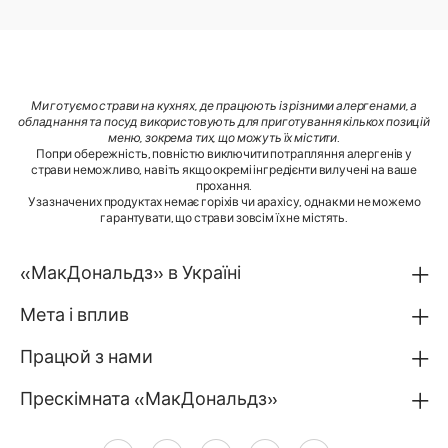
Ми готуємо страви на кухнях, де працюють із різними алергенами, а
обладнання та посуд використовують для приготування кількох позицій
меню, зокрема тих, що можуть їх містити
.
Попри обережність, повністю виключити потрапляння алергенів у
страви неможливо, навіть якщо окремі інгредієнти вилучені на ваше
прохання.
У зазначених продуктах немає горіхів чи арахісу, однак ми не можемо
гарантувати, що страви зовсім їх не містять.
«МакДональдз» в Україні
Мета і вплив
Працюй з нами
Прескімната «МакДональдз»