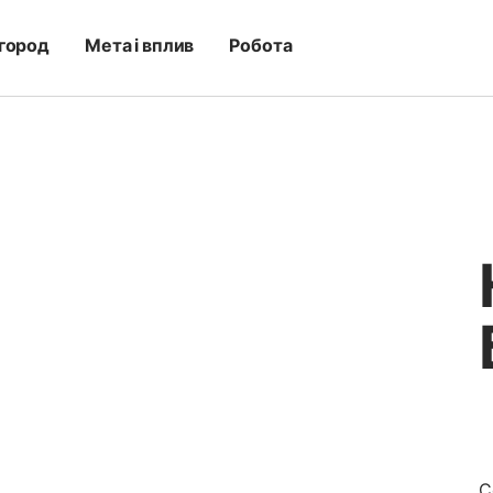
город
Мета і вплив
Робота
С