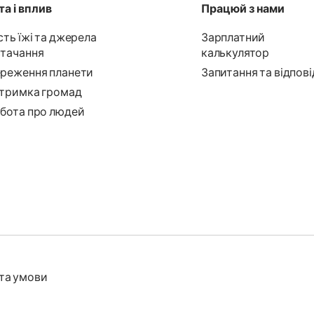
а і вплив
Працюй з нами
сть їжі та джерела
Зарплатний
тачання
калькулятор
реження планети
Запитання та відпові
тримка громад
бота про людей
та умови