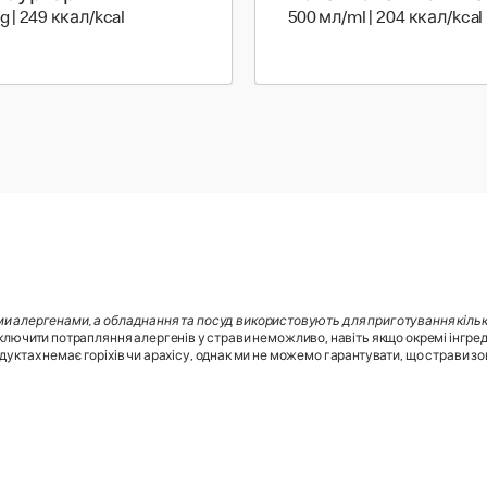
96 г | 249 ккал
/g | 249 ккал/kcal
500 мл/ml | 204 ккал/kcal
ми алергенами, а обладнання та посуд використовують для приготування кілько
лючити потрапляння алергенів у страви неможливо, навіть якщо окремі інгред
дуктах немає горіхів чи арахісу, однак ми не можемо гарантувати, що страви зовс