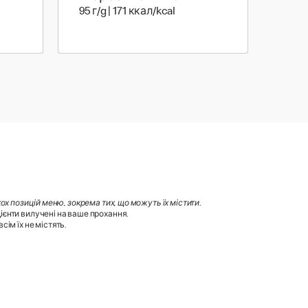
500 мл | 204 ккал
95 г | 171 ккал
95 г/g | 171 ккал/kcal
х позицій меню, зокрема тих, що можуть їх містити
.
ієнти вилучені на ваше прохання.
ім їх не містять.