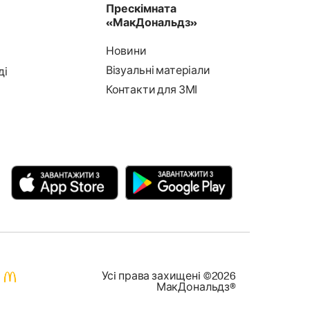
Прескімната
«МакДональдз»
Новини
Візуальні матеріали
ді
Контакти для ЗМІ
Усi права захищенi ©2026
МакДональдз®