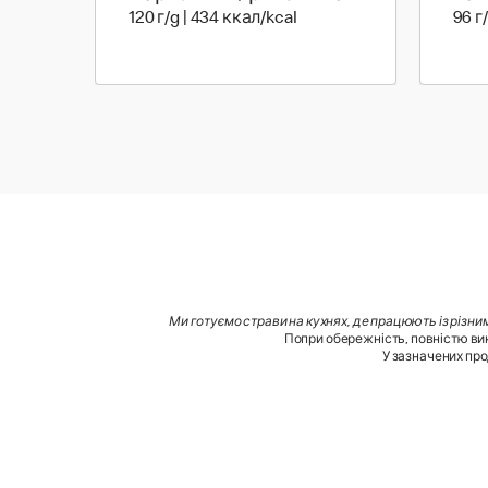
120 г | 434 ккал
120 г/g | 434 ккал/kcal
96 г
Ми готуємо страви на кухнях, де працюють із різни
Попри обережність, повністю вик
У зазначених про