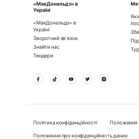
«МакДональдз» в
Мет
Україні
Які
«МакДональдз» в
пос
Україні
Збе
Зворотний звʼязок
Під
Знайти нас
Тур
Тендери
Політика конфіденційності
Положення 
Положення про конфіденційність даних