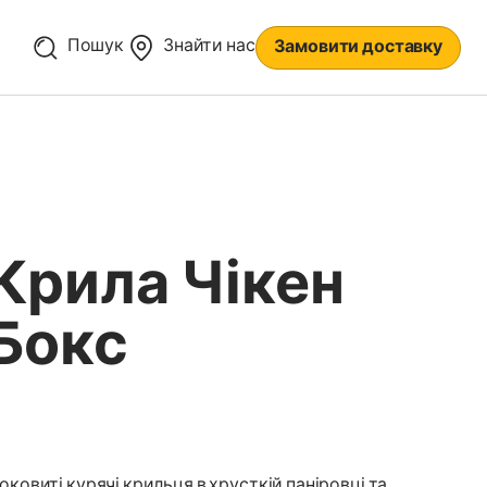
Пошук
Знайти нас
Замовити доставку
Крила Чікен
Бокс
оковиті курячі крильця в хрусткій паніровці та