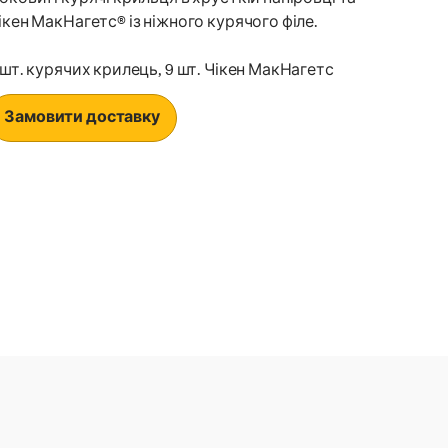
ікен МакНагетс® із ніжного курячого філе.
 шт. курячих крилець, 9 шт. Чікен МакНагетс
Замовити доставку