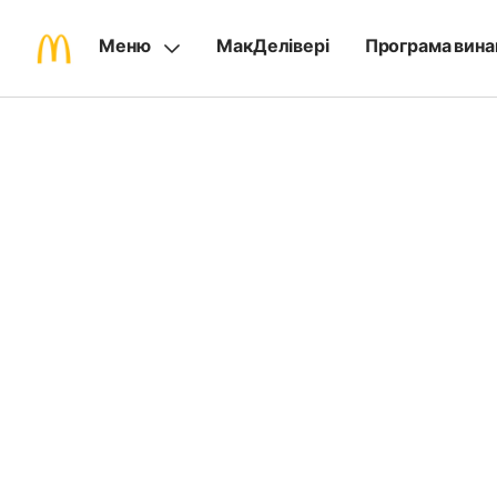
Меню
МакДелівері
Програма вина