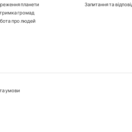
реження планети
Запитання та відпові
тримка громад
бота про людей
та умови