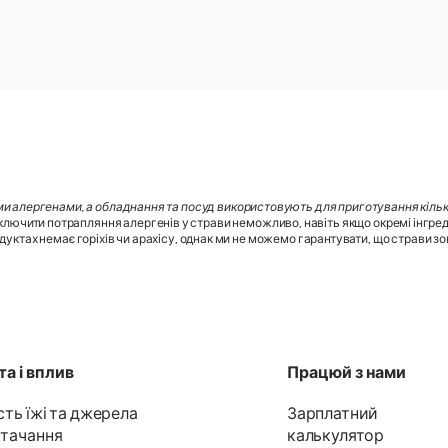
ми алергенами, а обладнання та посуд використовують для приготування кілько
лючити потрапляння алергенів у страви неможливо, навіть якщо окремі інгред
дуктах немає горіхів чи арахісу, однак ми не можемо гарантувати, що страви зовс
а і вплив
Працюй з нами
сть їжі та джерела
Зарплатний
тачання
калькулятор