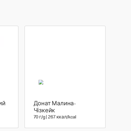
ий
Донат Малина-
| 272 ккал
Чізкейк
70 г | 267 ккал
70 г/g | 267 ккал/kcal