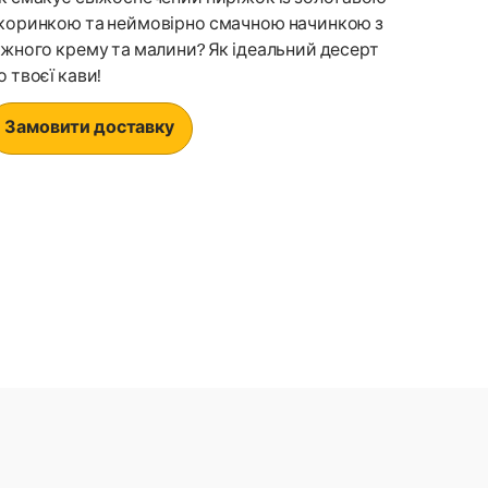
коринкою та неймовірно смачною начинкою з
іжного крему та малини? Як ідеальний десерт
о твоєї кави!
Замовити доставку