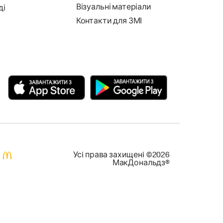
Візуальні матеріали
ді
Контакти для ЗМІ
Усi права захищенi ©2026
МакДональдз®