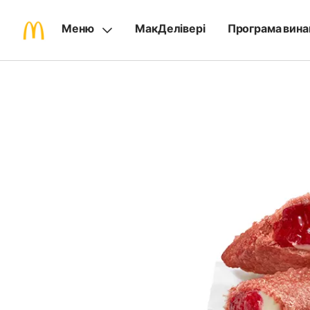
Меню
МакДелівері
Програма вина