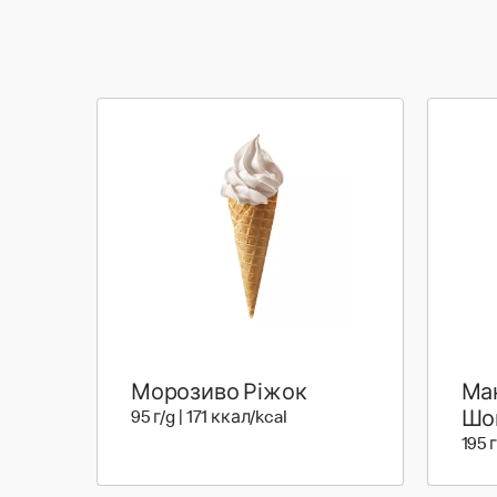
Морозиво Ріжок
Мак
95 г | 171 ккал
95 г/g | 171 ккал/kcal
Шо
195 