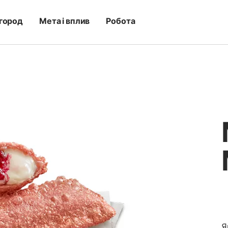
город
Мета і вплив
Робота
Я