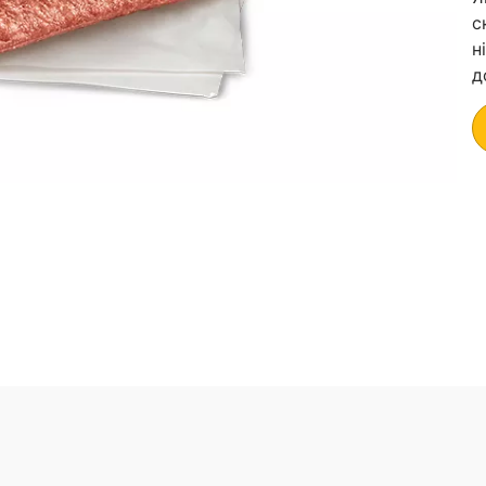
с
н
д