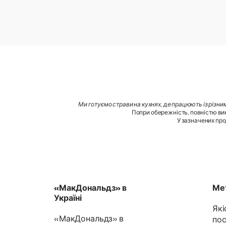
Ми готуємо страви на кухнях, де працюють із різни
Попри обережність, повністю вик
У зазначених про
«МакДональдз» в
Мет
Україні
Які
«МакДональдз» в
пос