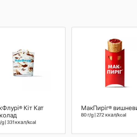
Флурі® Кіт Кат
МакПиріг® вишнев
80 г 
колад
80 г/g | 272 ккал/kcal
195 г | 331 ккал
г/g | 331 ккал/kcal