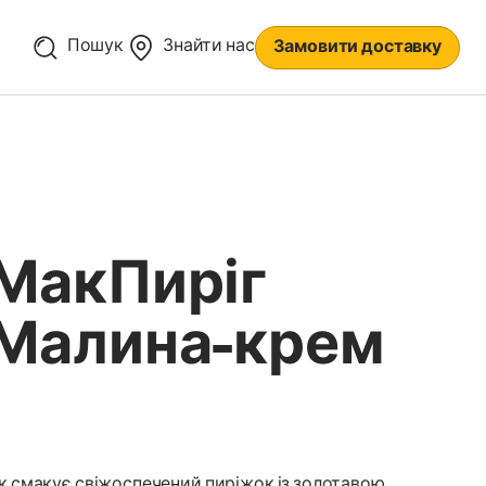
Пошук
Знайти нас
Замовити доставку
МакПиріг
Малина-крем
к смакує свіжоспечений пиріжок із золотавою