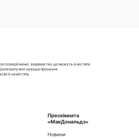
х позицій меню, зокрема тих, що можуть їх містити
.
ієнти вилучені на ваше прохання.
ім їх не містять.
Прескімната
«МакДональдз»
Новини