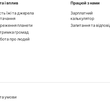
а і вплив
Працюй з нами
сть їжі та джерела
Зарплатний
тачання
калькулятор
реження планети
Запитання та відпові
тримка громад
бота про людей
та умови