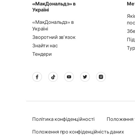
«МакДональдз» в
Мет
Україні
Які
«МакДональдз» в
пос
Україні
Збе
Зворотний звʼязок
Під
Знайти нас
Тур
Тендери
Політика конфіденційності
Положення 
Положення про конфіденційність даних