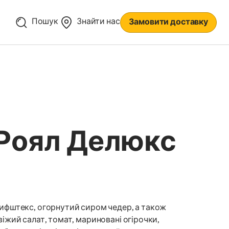
Пошук
Знайти нас
Замовити доставку
Роял Делюкс
ифштекс, огорнутий сиром чедер, а також
віжий салат, томат, мариновані огірочки,