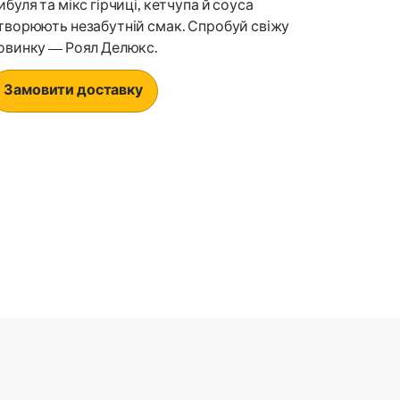
ибуля та мікс гірчиці, кетчупа й соуса
творюють незабутній смак. Спробуй свіжу
овинку — Роял Делюкс.
Замовити доставку