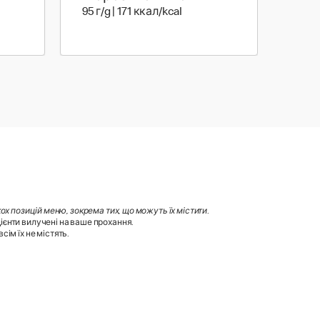
 38 ккал
95 г | 171 ккал
95 г/g | 171 ккал/kcal
х позицій меню, зокрема тих, що можуть їх містити
.
ієнти вилучені на ваше прохання.
ім їх не містять.