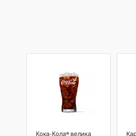
Кока-Кола® велика
Кар