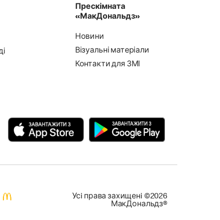
Прескімната
«МакДональдз»
Новини
Візуальні матеріали
ді
Контакти для ЗМІ
Усi права захищенi ©2026
МакДональдз®