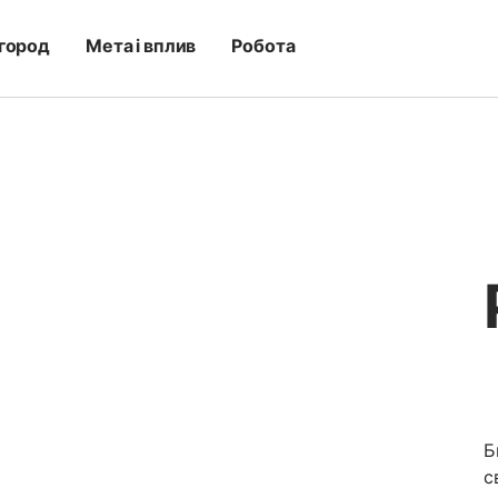
город
Мета і вплив
Робота
Б
с