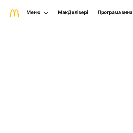
Меню
МакДелівері
Програма вина