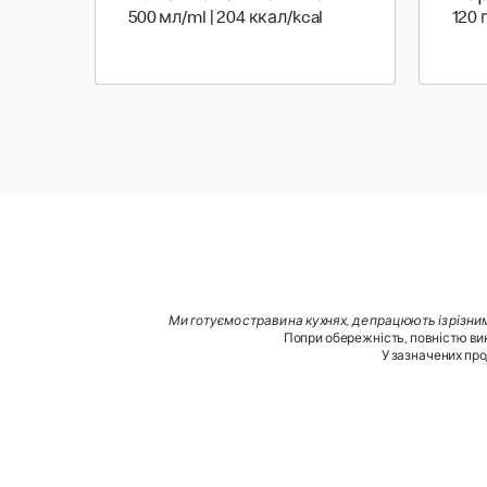
500 мл | 204 ккал
500 мл/ml | 204 ккал/kcal
120 
Ми готуємо страви на кухнях, де працюють із різни
Попри обережність, повністю вик
У зазначених про