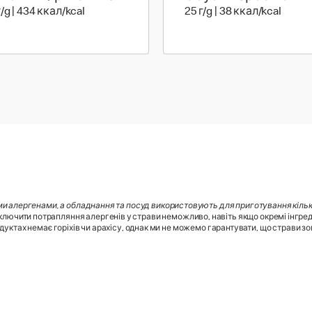
120 г | 434 ккал
25 г |
г/g | 434 ккал/kcal
25 г/g | 38 ккал/kcal
ми алергенами, а обладнання та посуд використовують для приготування кілько
лючити потрапляння алергенів у страви неможливо, навіть якщо окремі інгред
дуктах немає горіхів чи арахісу, однак ми не можемо гарантувати, що страви зовс