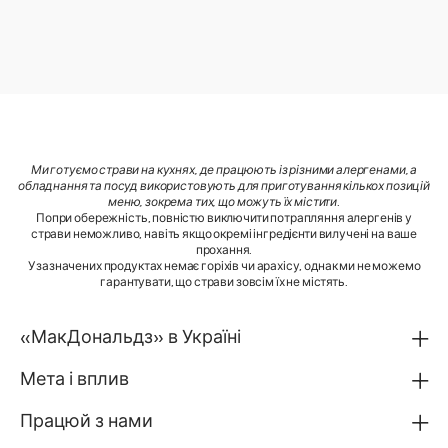
Ми готуємо страви на кухнях, де працюють із різними алергенами, а
обладнання та посуд використовують для приготування кількох позицій
меню, зокрема тих, що можуть їх містити
.
Попри обережність, повністю виключити потрапляння алергенів у
страви неможливо, навіть якщо окремі інгредієнти вилучені на ваше
прохання.
У зазначених продуктах немає горіхів чи арахісу, однак ми не можемо
гарантувати, що страви зовсім їх не містять.
«МакДональдз» в Україні
Мета і вплив
Працюй з нами