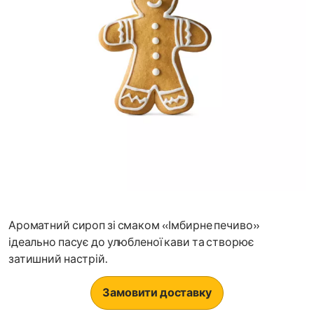
Ароматний сироп зі смаком «Імбирне печиво»
ідеально пасує до улюбленої кави та створює
затишний настрій.
Замовити доставку