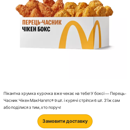
Пікантна хрумка курочка вже чекає на тебе! У боксі — Перець-
Часник Чікен МакНагетс® 9 шт. і курячі стріпси 6 шт. Зʼїж сам
або поділися з тим, хто поруч!
Замовити доставку