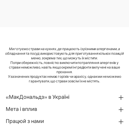
Ми готуємо страви на кухнях, де працюють із різними алергенами, а
обладнання та посуд використовують для приготування кількох позицій
меню, зокрема тих, що можуть їх містити
.
Попри обережність, повністю виключити потрапляння алергенів у
страви неможливо, навіть якщо окремі інгредієнти вилучені на ваше
прохання.
У зазначених продуктах немає горіхів чи арахісу, однак ми не можемо
гарантувати, що страви зовсім їх не містять.
«МакДональдз» в Україні
Мета і вплив
Працюй з нами