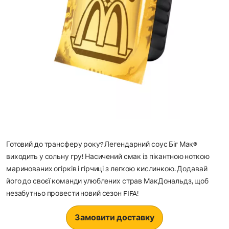
Готовий до трансферу року? Легендарний соус Біг Мак®
виходить у сольну гру! Насичений смак із пікантною ноткою
маринованих огірків і гірчиці з легкою кислинкою. Додавай
його до своєї команди улюблених страв МакДональдз, щоб
незабутньо провести новий сезон FIFA!
Замовити доставку