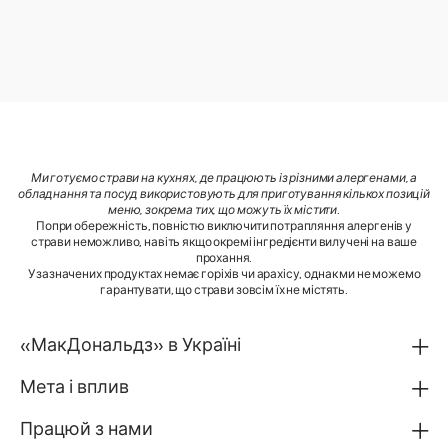
Ми готуємо страви на кухнях, де працюють із різними алергенами, а
обладнання та посуд використовують для приготування кількох позицій
меню, зокрема тих, що можуть їх містити
.
Попри обережність, повністю виключити потрапляння алергенів у
страви неможливо, навіть якщо окремі інгредієнти вилучені на ваше
прохання.
У зазначених продуктах немає горіхів чи арахісу, однак ми не можемо
гарантувати, що страви зовсім їх не містять.
«МакДональдз» в Україні
Мета і вплив
Працюй з нами