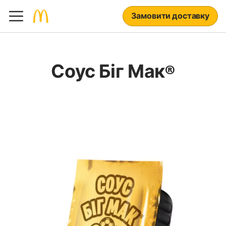
Замовити доставку
Соус Біг Мак®