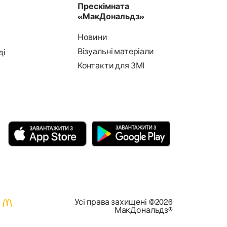
Прескімната
«МакДональдз»
Новини
Візуальні матеріали
ді
Контакти для ЗМІ
Усi права захищенi ©2026
МакДональдз®