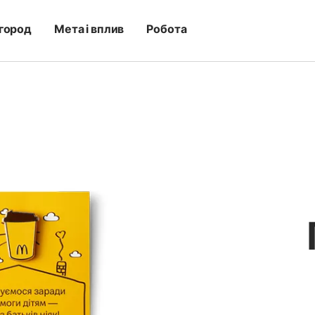
город
Мета і вплив
Робота