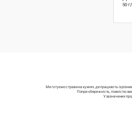
50 г
Ми готуємо страви на кухнях, де працюють із різни
Попри обережність, повністю вик
У зазначених про