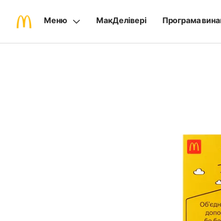
Меню
МакДелівері
Програма вина