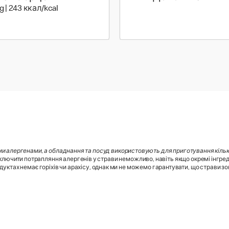
50 г | 243 ккал
/g | 243 ккал/kcal
ми алергенами, а обладнання та посуд використовують для приготування кілько
лючити потрапляння алергенів у страви неможливо, навіть якщо окремі інгред
дуктах немає горіхів чи арахісу, однак ми не можемо гарантувати, що страви зовс