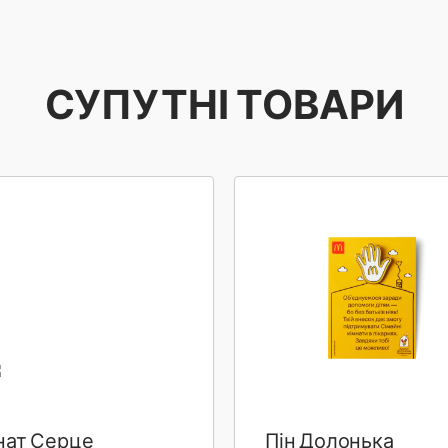
СУПУТНІ ТОВАРИ
нат Серце
Пін Долонька