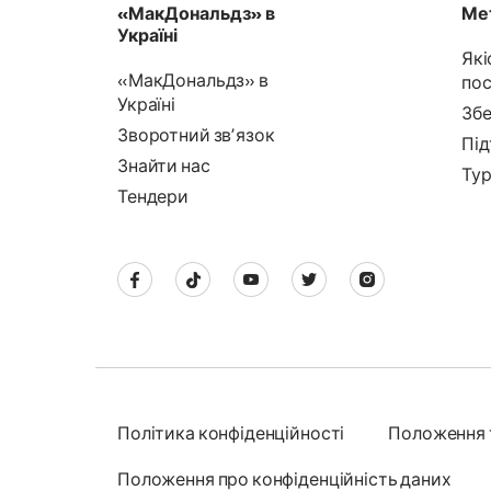
«МакДональдз» в
Мет
Україні
Які
«МакДональдз» в
пос
Україні
Збе
Зворотний звʼязок
Під
Знайти нас
Тур
Тендери
Політика конфіденційності
Положення 
Положення про конфіденційність даних