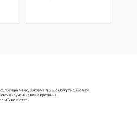
х позицій меню, зокрема тих, що можуть їх містити
.
ієнти вилучені на ваше прохання.
ім їх не містять.