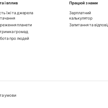
а і вплив
Працюй з нами
сть їжі та джерела
Зарплатний
тачання
калькулятор
реження планети
Запитання та відпові
тримка громад
бота про людей
та умови