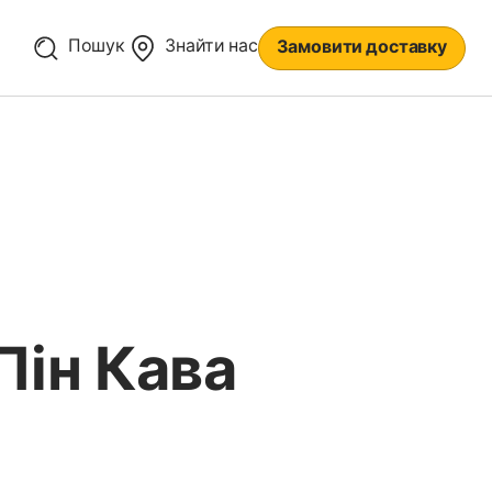
Пошук
Знайти нас
Замовити доставку
Пін Кава