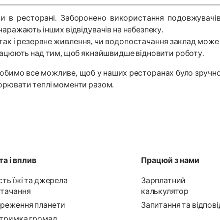
и в ресторані. Заборонено використання подовжувачів
аражають інших відвідувачів на небезпеку.
, так і резервне живлення, чи водопостачання заклад мож
рацюють над тим, щоб якнайшвидше відновити роботу.
робимо все можливе, щоб у наших ресторанах було зручно,
ворювати теплі моменти разом.
а і вплив
Працюй з нами
сть їжі та джерела
Зарплатний
тачання
калькулятор
реження планети
Запитання та відпові