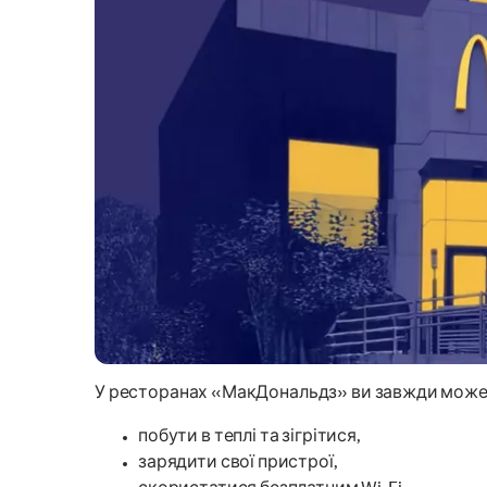
У ресторанах «МакДональдз» ви завжди може
побути в теплі та зігрітися,
зарядити свої пристрої,