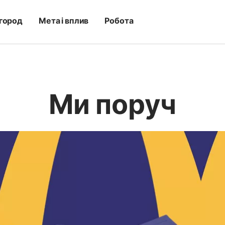
город
Мета і вплив
Робота
Ми поруч