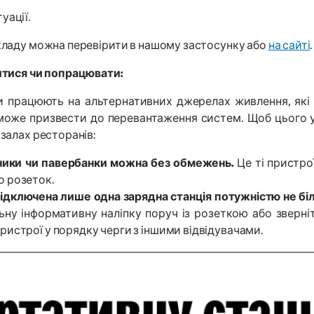
уації.
кладу можна перевірити в нашому застосунку або
на сайті
.
итися чи попрацювати:
ани працюють на альтернативних джерелах живлення, які
може призвести до перевантаження систем. Щоб цього 
залах ресторанів:
ники чи павербанки можна без обмежень.
Це ті пристро
о розеток.
дключена лише одна зарядна станція потужністю не біль
льну інформативну наліпку поруч із розеткою або зверн
ристрої у порядку черги з іншими відвідувачами.