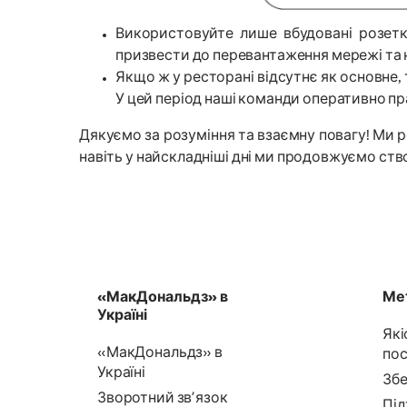
Використовуйте лише вбудовані розетк
призвести до перевантаження мережі та н
Якщо ж у ресторані відсутнє як основне
У цей період наші команди оперативно п
Дякуємо за розуміння та взаємну повагу! Ми 
навіть у найскладніші дні ми продовжуємо ст
«МакДональдз» в
Мет
Україні
Які
«МакДональдз» в
пос
Україні
Збе
Зворотний звʼязок