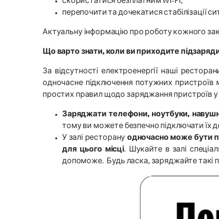
скористатися безплатним Wi-Fi,
перепочити та дочекатися стабілізації сит
Актуальну інформацію про роботу кожного за
Що варто знати, коли ви приходите підзаряд
За відсутності електроенергії наші рестор
одночасне підключення потужних пристроїв 
простих правил щодо заряджання пристроїв у 
Заряджати телефони, ноутбуки, навуш
тому ви можете безпечно підключати їх д
У залі ресторану
одночасно може бути пі
для цього місці
. Шукайте в залі спеціа
допоможе. Будь ласка, заряджайте такі п