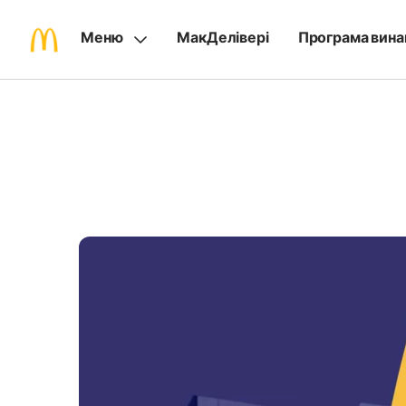
Меню
МакДелівері
Програма вина