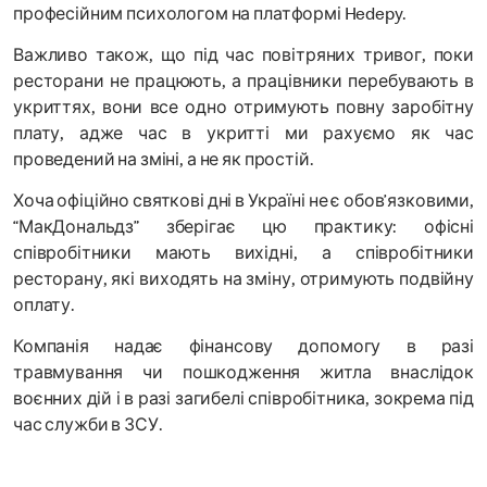
професійним психологом на платформі Hedepy.
Важливо також, що під час повітряних тривог, поки
ресторани не працюють, а працівники перебувають в
укриттях, вони все одно отримують повну заробітну
плату, адже час в укритті ми рахуємо як час
проведений на зміні, а не як простій.
Хоча офіційно святкові дні в Україні не є обов’язковими,
“МакДональдз” зберігає цю практику: офісні
співробітники мають вихідні, а співробітники
ресторану, які виходять на зміну, отримують подвійну
оплату.
Компанія надає фінансову допомогу в разі
травмування чи пошкодження житла внаслідок
воєнних дій і в разі загибелі співробітника, зокрема під
час служби в ЗСУ.