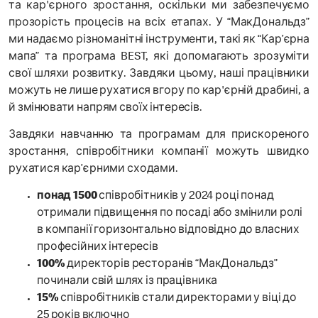
та кар'єрного зростання, оскільки ми забезпечуємо
прозорість процесів на всіх етапах. У “МакДональдз”
ми надаємо різноманітні інструменти, такі як “Кар’єрна
мапа” та програма BEST, які допомагають зрозуміти
свої шляхи розвитку. Завдяки цьому, наші працівники
можуть не лише рухатися вгору по кар'єрній драбині, а
й змінювати напрям своїх інтересів.
Завдяки навчанню та програмам для прискореного
зростання, співробітники компанії можуть швидко
рухатися кар’єрними сходами.
понад 1500
співробітників у 2024 році понад
отримали підвищення по посаді або змінили ролі
в компанії горизонтально відповідно до власних
професійних інтересів
100%
директорів ресторанів “МакДональдз”
починали свій шлях із працівника
15%
співробітників стали директорами у віці до
25 років включно