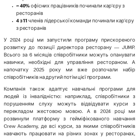
~ 40%
офісних працівників починали кар’єру з
ресторанів
4 з 11
членів лідерської команди починали кар’єру
з ресторанів
У 2024 році ми запустили програму прискореного
розвитку до позиції директора ресторану — JUMP.
Всього за 6 місяців співробітники можуть опанувати
навички, необхідні для управління рестораном. А
напочатку 2025 року ми вже розпочали набір
співробітників на другий потім цієї програми.
Компанія також адаптує навчальні програми для
людей із інвалідністю: наприклад, співробітники з
порушенням слуху можуть відвідувати курси з
перекладом жестовою мовою. А в 2024 році ми
розвинули платформу з гейміфікованого навчання
Crew Academy, де всі курси, за якими співробітників
навчають працювати на різних зонах у ресторанах,