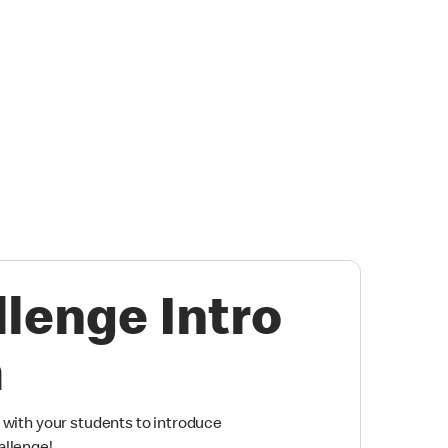
lenge Intro
m
 with your students to introduce