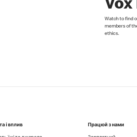
Vox
Watch to find 
members of th
ethics.
а і вплив
Працюй з нами