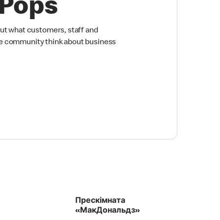
 Pops
out what customers, staff and
e community think about business
Прескімната
«МакДональдз»