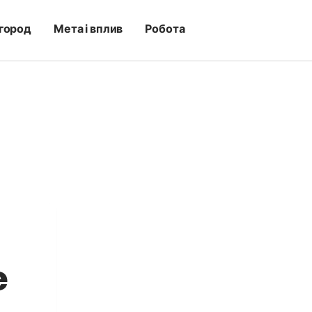
город
Мета і вплив
Робота
e