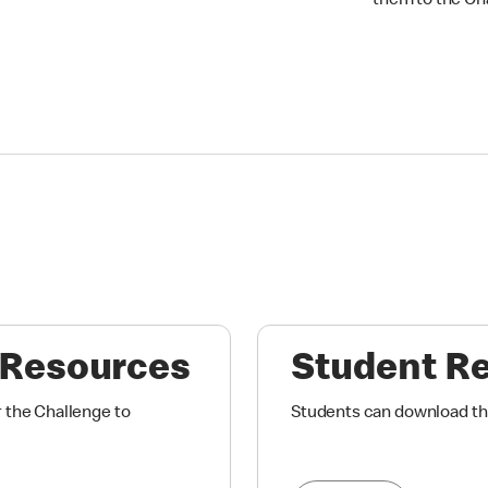
them to the Ch
 Resources
Student R
r the Challenge to
Students can download thi