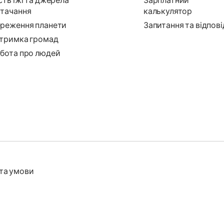
сть їжі та джерела
Зарплатний
тачання
калькулятор
реження планети
Запитання та відпові
тримка громад
бота про людей
та умови