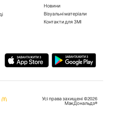
Новини
Візуальні матеріали
ді
Контакти для ЗМІ
Усi права захищенi ©2026
МакДональдз®