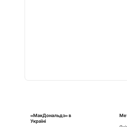
«МакДональдз» в
Мет
Україні