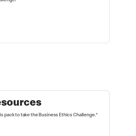
allenge!
esources
s pack to take the Business Ethics Challenge.
*