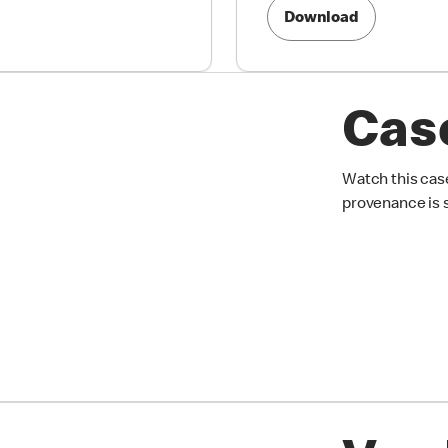
Download
Cas
Watch this case
provenance is 