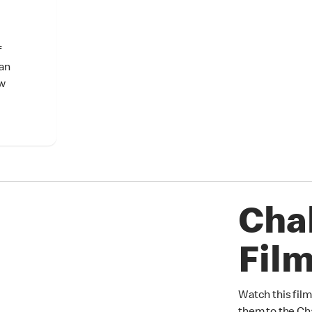
f
can
ow
Chal
Fil
Watch this film