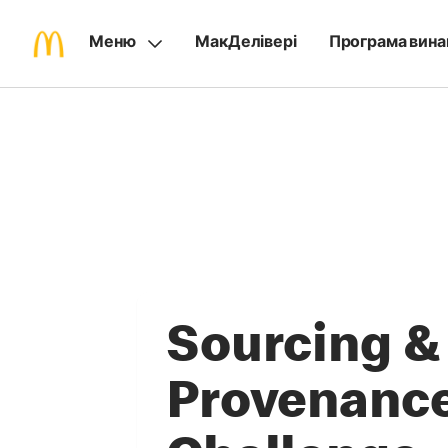
Меню
МакДелівері
Програма вина
Sourcing &
Provenanc