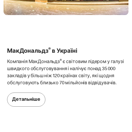
®
МакДональдз
в Україні
®
Компанія МакДональдз
є світовим лідером у галузі
швидкого обслуговування і налічує понад 35 000
закладів у більш ніж 120 країнах світу, які щодня
обслуговують близько 70 мільйонів відвідувачів.
Детальніше