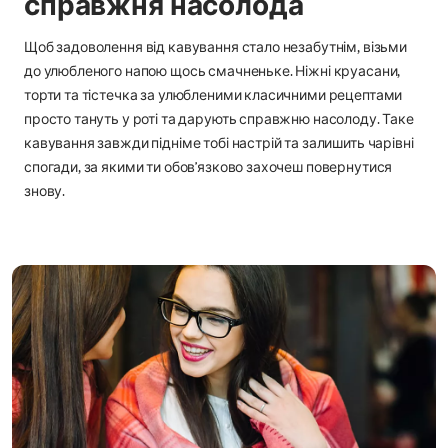
справжня насолода
Щоб задоволення від кавування стало незабутнім, візьми
до улюбленого напою щось смачненьке. Ніжні круасани,
торти та тістечка за улюбленими класичними рецептами
просто тануть у роті та дарують справжню насолоду. Таке
кавування завжди підніме тобі настрій та залишить чарівні
спогади, за якими ти обов’язково захочеш повернутися
знову.