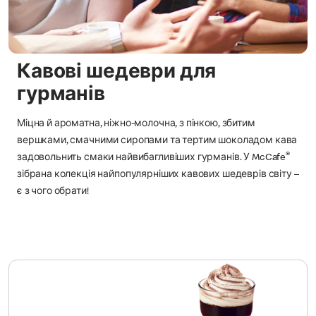
Кавові шедеври для
гурманів
Міцна й ароматна, ніжно-молочна, з пінкою, збитим
вершками, смачними сиропами та тертим шоколадом кава
®
задовольнить смаки найвибагливіших гурманів. У McCafe
зібрана колекція найпопулярніших кавових шедеврів світу –
є з чого обрати!