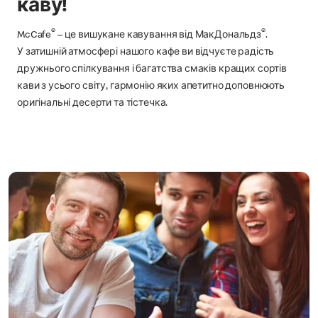
каву!
®
®
McCafe
– це вишукане кавування від МакДональдз
.
У затишній атмосфері нашого кафе ви відчуєте радість
дружнього спілкування і багатства смаків кращих сортів
кави з усього світу, гармонію яких апетитно доповнюють
оригінальні десерти та тістечка.