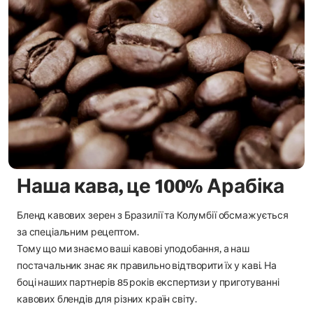
Наша кава, це 100% Арабіка
Бленд кавових зерен з Бразилії та Колумбії обсмажується
за спеціальним рецептом.
Тому що ми знаємо ваші кавові уподобання, а наш
постачальник знає як правильно відтворити їх у каві. На
боці наших партнерів 85 років експертизи у приготуванні
кавових блендів для різних країн світу.