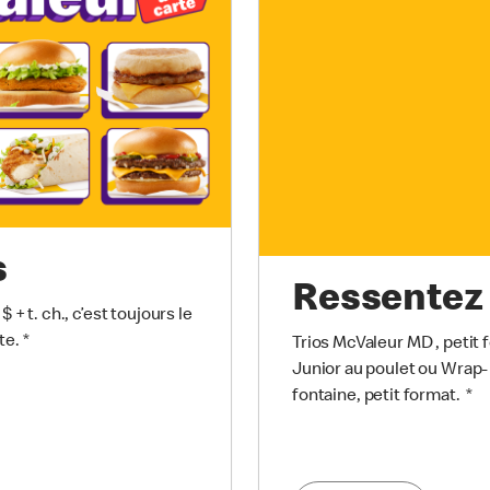
s
Ressentez 
+ t. ch., c’est toujours le
te.
*
Trios McValeur MD , petit 
Junior au poulet ou Wrap-
fontaine,
petit format.
*