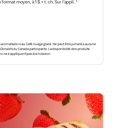
format moyen, à 1 $ + t. ch. Sur l’appli.
*
s aromatisés ni au Café nuage glacé. Ne peut être jumelé à aucune
cDonald’s du Canada participants. La disponibilité des produits
rix ne s’appliquent pas à la livraison.