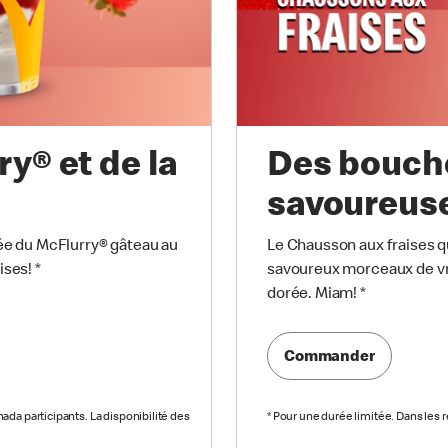
y® et de la
Des bouch
savoureus
vée du McFlurry® gâteau au
Le Chausson aux fraises qu
ises!
*
savoureux morceaux de vra
dorée. Miam!
*
Commander
da participants. La disponibilité des
*
Pour une durée limitée. Dans les 