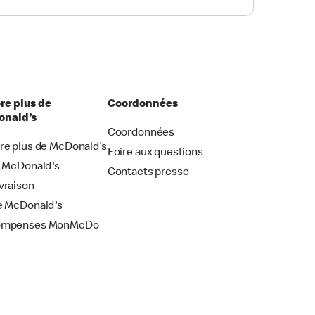
re plus de
Coordonnées
nald’s
Coordonnées
re plus de McDonald’s
Foire aux questions
i McDonald's
Contacts presse
vraison
e McDonald's
ompenses MonMcDo