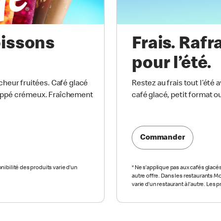
oissons
Frais. Rafr
pour l’été.
cheur fruitées. Café glacé
Restez au frais tout l’été
rappé crémeux. Fraîchement
café glacé, petit format ou 
Commander
ibilité des produits varie d’un
*
Ne s’applique pas aux cafés glacé
autre offre. Dans les restaurants M
varie d’un restaurant à l’autre. Les p