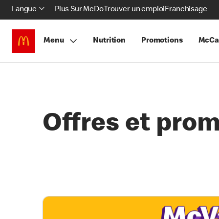
Langue
Plus Sur McDo
Trouver un emploi
Franchisage
Menu
Nutrition
Promotions
McCa
Offres et pro