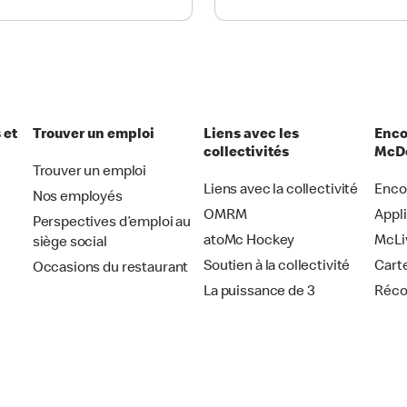
 et
Trouver un emploi
Liens avec les
Enco
collectivités
McDo
Trouver un emploi
Liens avec la collectivité
Enco
Nos employés
OMRM
Appl
Perspectives d’emploi au
atoMc Hockey
McLi
siège social
Soutien à la collectivité
Cart
Occasions du restaurant
La puissance de 3
Réc