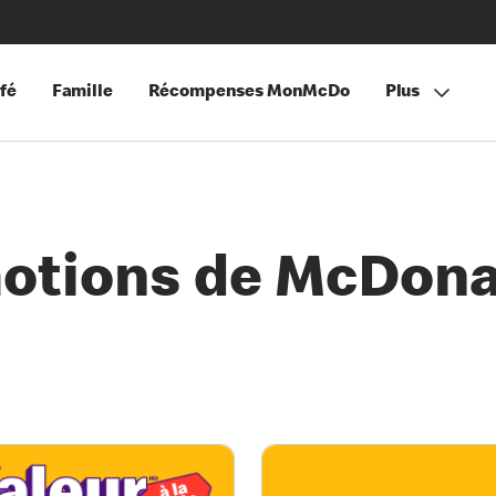
fé
Famille
Récompenses MonMcDo
Plus
motions de McDona