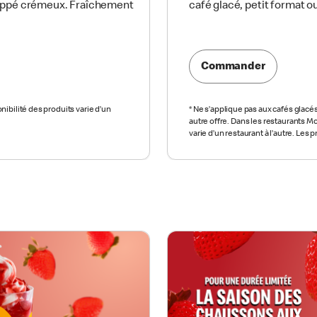
rappé crémeux. Fraîchement
café glacé, petit format ou 
Commander
ibilité des produits varie d’un
*
Ne s’applique pas aux cafés glacé
autre offre. Dans les restaurants M
varie d’un restaurant à l’autre. Les p