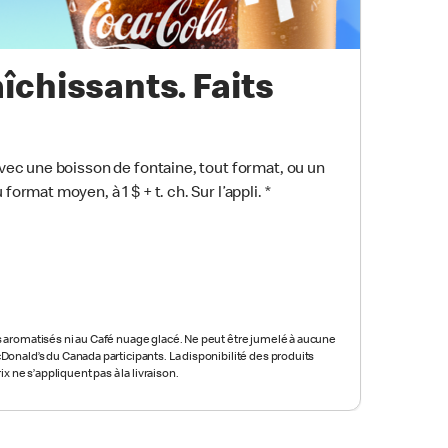
aîchissants. Faits
 avec une boisson de fontaine, tout format, ou un
format moyen, à 1 $ + t. ch. Sur l’appli.
*
s aromatisés ni au Café nuage glacé. Ne peut être jumelé à aucune
cDonald’s du Canada participants. La disponibilité des produits
rix ne s’appliquent pas à la livraison.