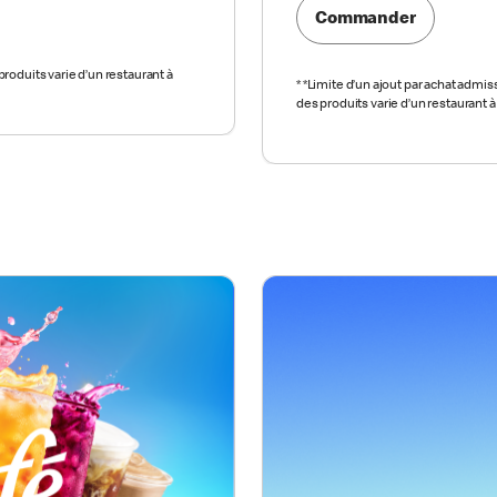
Commander
roduits varie d’un restaurant à
*
*Limite d’un ajout par achat admiss
des produits varie d’un restaurant à