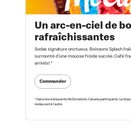
Un arc-en-ciel de b
rafraîchissantes
Sodas signature onctueux. Boissons Splash fraî
surmonté d’une mousse froide sucrée. Café f
arrivés!
*
Commander
*
Dans les restaurants McDonald du Canada participants. La dispon
restaurant à l’autre.