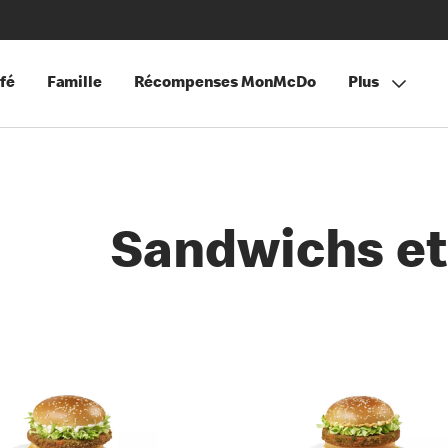
fé
Famille
Récompenses MonMcDo
Plus
Sandwichs et
es