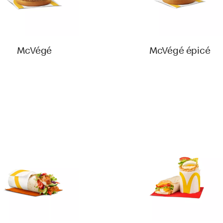
McVégé
McVégé épicé