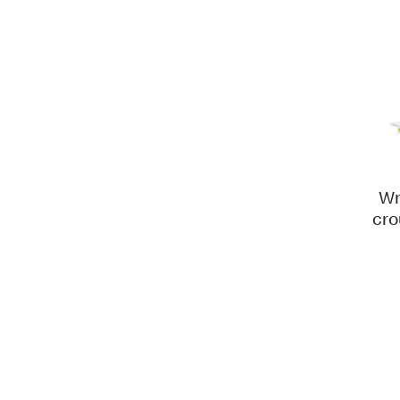
Wr
cro