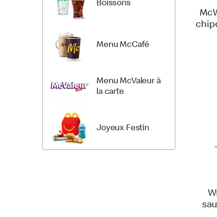
Boissons
McW
chipo
Menu McCafé
Menu McValeur à
la carte
Joyeux Festin
W
sau