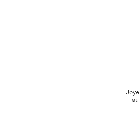
Joye
au