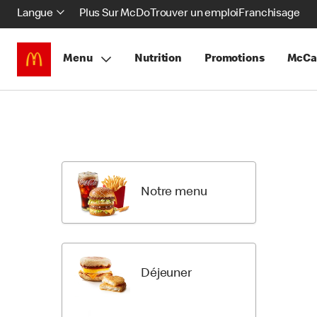
Langue
Plus Sur McDo
Trouver un emploi
Franchisage
Menu
Nutrition
Promotions
McCa
Skip
Return
Menu
to
Items
Menu
Categori
Notre menu
Déjeuner