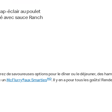
ap-éclair au poulet
llé avec sauce Ranch
rez de savoureuses options pour le dîner ou le déjeuner, des ha
MD
c un
McFlurry
®
aux Smarties
. Il y en a pour tous les goûts! Ren