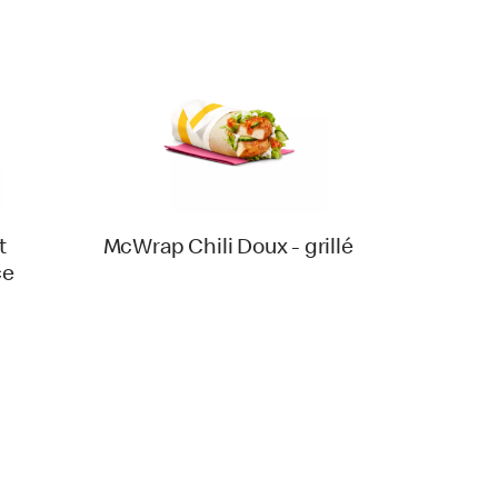
t
McWrap Chili Doux - grillé
ce