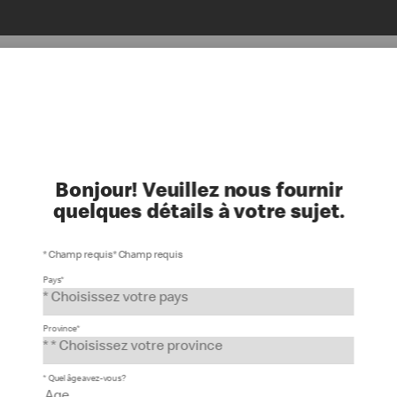
fé
Famille
Récompenses MonMcDo
Plus
Bonjour! Veuillez nous fournir
Famille
quelques détails à votre sujet.
* Champ requis* Champ requis
Pays*
Province*
* Quel âge avez-vous?