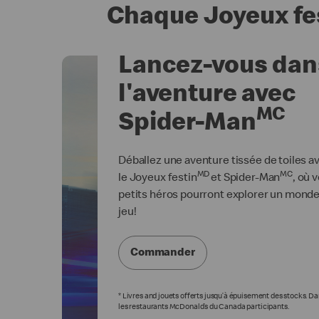
Chaque Joyeux fe
Lancez-vous dan
l'aventure avec
MC
Spider-Man
Déballez une aventure tissée de toiles a
MD
MC
le Joyeux festin
et Spider-Man
, où 
petits héros pourront explorer un mond
jeu!
Commander
*
Livres and jouets offerts jusqu’à épuisement des stocks. D
les restaurants McDonald’s du Canada participants.