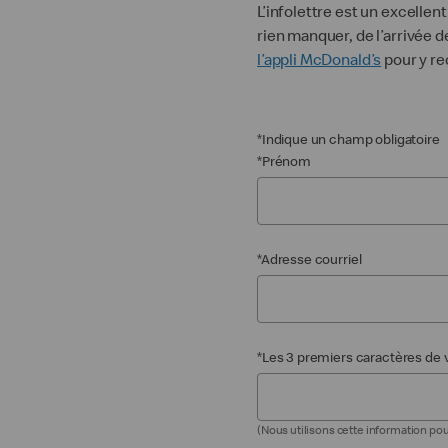
L’infolettre est un excelle
rien manquer, de l’arrivée
l’appli McDonald’s
pour y r
*Indique un champ obligatoire
*Prénom
*Adresse courriel
*Les 3 premiers caractères de 
(Nous utilisons cette information po