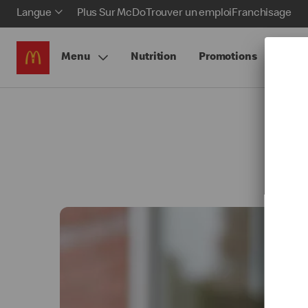
Langue
Plus Sur McDo
Trouver un emploi
Franchisage
Menu
Nutrition
Promotions
McCa