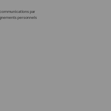
es communications par
eignements personnels