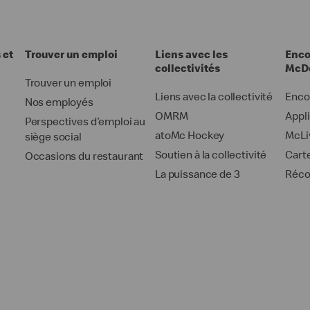
 et
Trouver un emploi
Liens avec les
Enco
collectivités
McDo
Trouver un emploi
Liens avec la collectivité
Enco
Nos employés
OMRM
Appl
Perspectives d’emploi au
atoMc Hockey
McLi
siège social
Soutien à la collectivité
Cart
Occasions du restaurant
La puissance de 3
Réc