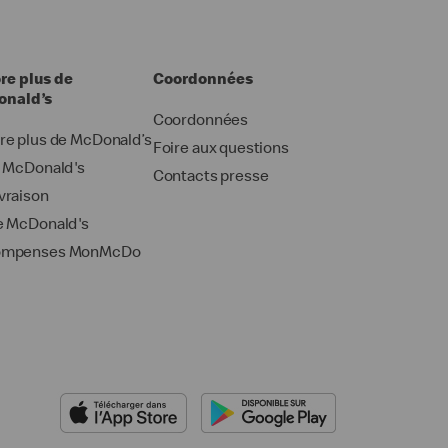
re plus de
Coordonnées
nald’s
Coordonnées
re plus de McDonald’s
Foire aux questions
i McDonald's
Contacts presse
vraison
e McDonald's
ompenses MonMcDo