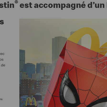
®
stin
est accompagné d’un li
s
vec
vos
e de
ans