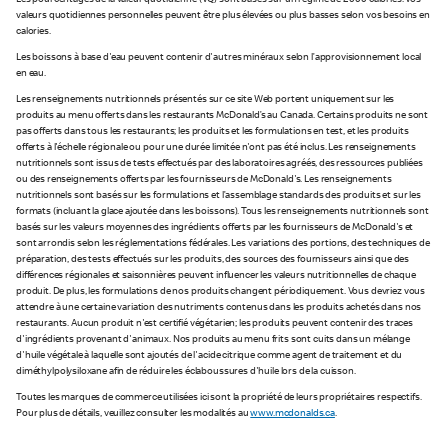
Les pourcentages de la valeur quotidienne (VQ) sont basés sur un régime de 2 000 calories. Vos
valeurs quotidiennes personnelles peuvent être plus élevées ou plus basses selon vos besoins en
calories.
Les boissons à base d'eau peuvent contenir d'autres minéraux selon l’approvisionnement local
en eau.
Les renseignements nutritionnels présentés sur ce site Web portent uniquement sur les
produits au menu offerts dans les restaurants McDonald’s au Canada. Certains produits ne sont
pas offerts dans tous les restaurants; les produits et les formulations en test, et les produits
offerts à l'échelle régionale ou pour une durée limitée n'ont pas été inclus. Les renseignements
nutritionnels sont issus de tests effectués par des laboratoires agréés, des ressources publiées
ou des renseignements offerts par les fournisseurs de McDonald's. Les renseignements
nutritionnels sont basés sur les formulations et l’assemblage standards des produits et sur les
formats (incluant la glace ajoutée dans les boissons). Tous les renseignements nutritionnels sont
basés sur les valeurs moyennes des ingrédients offerts par les fournisseurs de McDonald's et
sont arrondis selon les réglementations fédérales. Les variations des portions, des techniques de
préparation, des tests effectués sur les produits, des sources des fournisseurs ainsi que des
différences régionales et saisonnières peuvent influencer les valeurs nutritionnelles de chaque
produit. De plus, les formulations de nos produits changent périodiquement. Vous devriez vous
attendre à une certaine variation des nutriments contenus dans les produits achetés dans nos
restaurants. Aucun produit n'est certifié végétarien; les produits peuvent contenir des traces
d'ingrédients provenant d'animaux. Nos produits au menu frits sont cuits dans un mélange
d'huile végétale à laquelle sont ajoutés de l'acide citrique comme agent de traitement et du
diméthylpolysiloxane afin de réduire les éclaboussures d'huile lors de la cuisson.
Toutes les marques de commerce utilisées ici sont la propriété de leurs propriétaires respectifs.
Pour plus de détails, veuillez consulter les modalités au
www.mcdonalds.ca
.