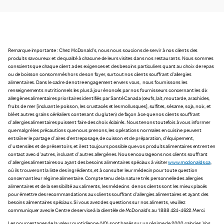
Remarque importante : Chez McDonald's, nous nous soucions de servir à nos clients des
produits savoureux et de qualité à chacune de leurs visites dans nos restaurants. Nous sommes
conscients que chaque client a des exigences et des besoins particuliers quant au choix de repas
ou de boisson consommés hors de son foyer, surtout nos clients souffrant d’allergies
alimentaires. Dans le cadre de notre engagement envers vous, nous fournissons les
renseignements nutritionnels les plus à jour énoncés par nos fournisseurs concernant les dix
allergènes alimentaires prioritaires identifiés par Santé Canada (œufs, lait, moutarde, arachides,
fruits de mer [incluant le poisson, les crustacés et les mollusques], sulfites, sésame, soja, noix, et
blé et autres grains céréaliers contenant du gluten) de façon à ce que nos clients souffrant
d'allergies alimentaires puissent faire des choix éclairés. Nous tenons toutefois à vous informer
que malgré les précautions que nous prenons, les opérations normales en cuisine peuvent
entraîner le partage d'aires d'entreposage, de cuisson et de préparation, d'équipement,
d'ustensiles et de présentoirs, et il est toujours possible que vos produits alimentaires entrent en
contact avec d'autres, incluant d'autres allergènes. Nous encourageons nos clients souffrant
d'allergies alimentaires ou ayant des besoins alimentaires spéciaux à visiter
www.mcdonalds.ca
,
où ils trouveront la liste des ingrédients, et à consulter leur médecin pour toute question
concernant leur régime alimentaire. Compte tenu de la nature très personnelle des allergies
alimentaires et de la sensibilité aux aliments, les médecins de nos clients sont les mieux placés
pour émettre des recommandations aux clients souffrant d'allergies alimentaires et ayant des
besoins alimentaires spéciaux. Si vous avez des questions sur nos aliments, veuillez
communiquer avec le Centre de service à la clientèle de McDonald's au 1 888 424-4622. Merci.