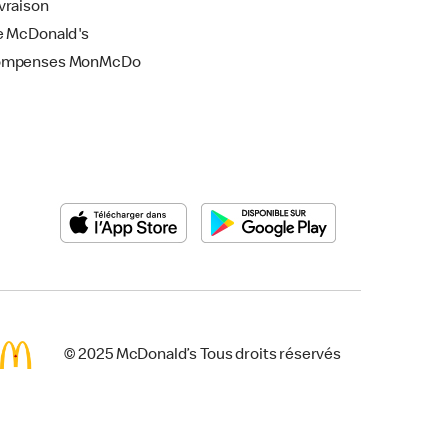
vraison
e McDonald's
ompenses MonMcDo
© 2025 McDonald’s Tous droits réservés