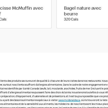
cisse McMuffin avec
Bagel nature avec
f
beurre
440 calories
320 calories
Cals
320 Cals
ients des produits savoureux et de qualité à chacune de leurs visites dans nos restaurants. No
r, surtout nos clients souffrant d’allergies alimentaires. Dans le cadre de notre engagement enve
ires identifiés par Santé Canada (œufs, lait, moutarde, arachides, fruits de mer [incluant le poisso
uffrant d'allergies alimentaires puissent faire des choix éclairés. Nous tenons toutefois à vous
 préparation, d'équipement, d'ustensiles et de présentoirs, et il est toujours possible que vos pr
ou ayant des besoins alimentaires spéciaux à visiter
www.mcdonalds.ca
, où ils trouveront la li
ies alimentaires et de la sensibilité aux aliments, les médecins de nos clients sont les mieux p