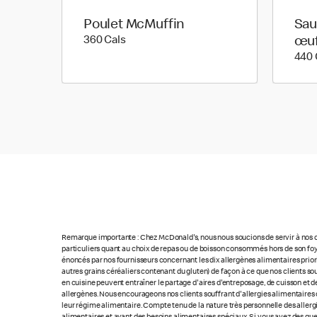
Poulet McMuffin
Sau
360 calories
360 Cals
œu
440 
Remarque importante : Chez McDonald's, nous nous soucions de servir à nos cl
particuliers quant au choix de repas ou de boisson consommés hors de son foye
énoncés par nos fournisseurs concernant les dix allergènes alimentaires priorita
autres grains céréaliers contenant du gluten) de façon à ce que nos clients so
en cuisine peuvent entraîner le partage d'aires d'entreposage, de cuisson et de
allergènes. Nous encourageons nos clients souffrant d'allergies alimentaires 
leur régime alimentaire. Compte tenu de la nature très personnelle des allerg