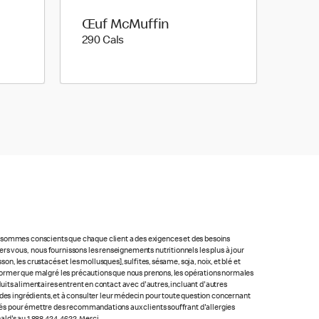
Œuf McMuffin
290 calories
290 Cals
us sommes conscients que chaque client a des exigences et des besoins
rs vous, nous fournissons les renseignements nutritionnels les plus à jour
n, les crustacés et les mollusques], sulfites, sésame, soja, noix, et blé et
 informer que malgré les précautions que nous prenons, les opérations normales
oduits alimentaires entrent en contact avec d'autres, incluant d'autres
ste des ingrédients, et à consulter leur médecin pour toute question concernant
lacés pour émettre des recommandations aux clients souffrant d'allergies