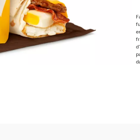
F
f
e
f
d
p
d