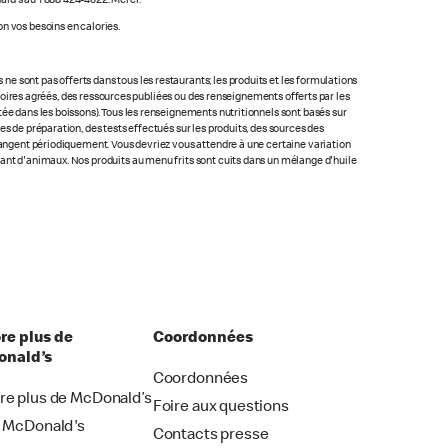
ald's au 1 888 424-4622. Merci.
n vos besoins en calories.
 sont pas offerts dans tous les restaurants; les produits et les formulations
ratoires agréés, des ressources publiées ou des renseignements offerts par les
ée dans les boissons). Tous les renseignements nutritionnels sont basés sur
s de préparation, des tests effectués sur les produits, des sources des
changent périodiquement. Vous devriez vous attendre à une certaine variation
nant d'animaux. Nos produits au menu frits sont cuits dans un mélange d'huile
re plus de
Coordonnées
nald’s
Coordonnées
re plus de McDonald’s
Foire aux questions
i McDonald's
Contacts presse