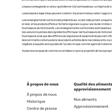
alimentaires et ayant des besoins alimentaires spéciaux. Si vous avez des que
Les pourcentages de la valeur quotidienne (VQ) sont basés sur un régime de 2 
Les boissons à base d'eau peuvent contenir d'autres minéraux selon l’approvi
Les renseignements nutritionnels présentés sur ce site Web portent uniquement
en test, et les produits offerts à l'échelle régionale ou pour une durée limité
fournisseurs de McDonald's. Les renseignements nutritionnels sont basés sur le
les valeurs moyennes des ingrédients offerts par les fournisseurs de McDonald'
fournisseurs ainsi que des différences régionales et saisonnières peuvent inf
des nutriments contenus dans les produits achetés dans nos restaurants. Aucun
végétale à laquelle sont ajoutés de l'acide citrique comme agent de traitement
Toutes les marques de commerce utilisées ici sont la propriété de leurs proprié
À propos de nous
Qualité des aliments
approvisionnement
À propos de nous
Nos aliments
Historique
Approvisionnement
Centre de presse