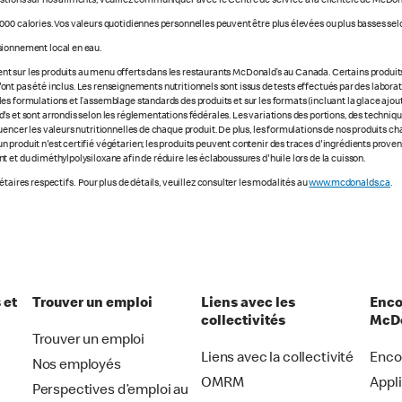
stions sur nos aliments, veuillez communiquer avec le Centre de service à la clientèle de McDon
000 calories. Vos valeurs quotidiennes personnelles peuvent être plus élevées ou plus basses selo
sionnement local en eau.
 sur les produits au menu offerts dans les restaurants McDonald’s au Canada. Certains produits ne
e n'ont pas été inclus. Les renseignements nutritionnels sont issus de tests effectués par des labo
s formulations et l’assemblage standards des produits et sur les formats (incluant la glace ajout
s et sont arrondis selon les réglementations fédérales. Les variations des portions, des technique
luencer les valeurs nutritionnelles de chaque produit. De plus, les formulations de nos produits 
 produit n'est certifié végétarien; les produits peuvent contenir des traces d'ingrédients prove
 et du diméthylpolysiloxane afin de réduire les éclaboussures d'huile lors de la cuisson.
taires respectifs. Pour plus de détails, veuillez consulter les modalités au
www.mcdonalds.ca
.
 et
Trouver un emploi
Liens avec les
Enco
collectivités
McDo
Trouver un emploi
Liens avec la collectivité
Enco
Nos employés
OMRM
Appl
Perspectives d’emploi au