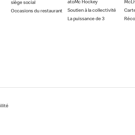
atoMc Hockey
McLi
siège social
Soutien à la collectivité
Cart
Occasions du restaurant
La puissance de 3
Réc
lité