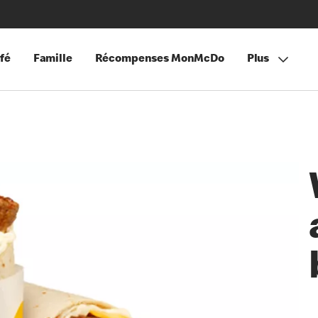
fé
Famille
Récompenses MonMcDo
Plus