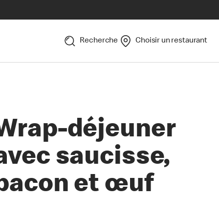
Recherche
Choisir un restaurant
Wrap-déjeuner
avec saucisse,
bacon et œuf