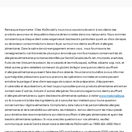
Remarque importante : Chez McDonald's, nous nous soucions de servir à nos clients des
produits savoureux et de qualité à chacune de leurs visites dans nos restaurants. Nous sommes
conscients que chaque client a des exigences et des besoins particuliers quant au choix de repas
ou de boisson consommés hors de son foyer, surtout nos clients souffrant d’allergies
alimentaires. Dans le cadre de notre engagement envers vous, nous fournissons les
renseignements nutritionnels les plus à jour énoncés par nos fournisseurs concernant les dix
allergènes alimentaires prioritaires identifiés par Santé Canada (œufs, lait, moutarde, arachides,
fruits de mer [incluant le poisson, les crustacés et les mollusques], sulfites, sésame, soja, noix, et
blé et autres grains céréaliers contenant du gluten) de façon à ce que nos clients souffrant
d'allergies alimentaires puissent faire des choix éclairés. Nous tenons toutefois à vous informer
que malgré les précautions que nous prenons, les opérations normales en cuisine peuvent
entraîner le partage d'aires d'entreposage, de cuisson et de préparation, d'équipement,
d'ustensiles et de présentoirs, et il est toujours possible que vos produits alimentaires entrent en
contact avec d'autres, incluant d'autres allergènes. Nous encourageons nos clients souffrant
d'allergies alimentaires ou ayant des besoins alimentaires spéciaux à visiter
www.mcdonalds.ca
,
où ils trouveront la liste des ingrédients, et à consulter leur médecin pour toute question
concernant leur régime alimentaire. Compte tenu de la nature très personnelle des allergies
alimentaires et de la sensibilité aux aliments, les médecins de nos clients sont les mieux placés
pour émettre des recommandations aux clients souffrant d'allergies alimentaires et ayant des
besoins alimentaires spéciaux. Si vous avez des questions sur nos aliments, veuillez
communiquer avec le Centre de service à la clientèle de McDonald's au 1 888 424-4622. Merci.