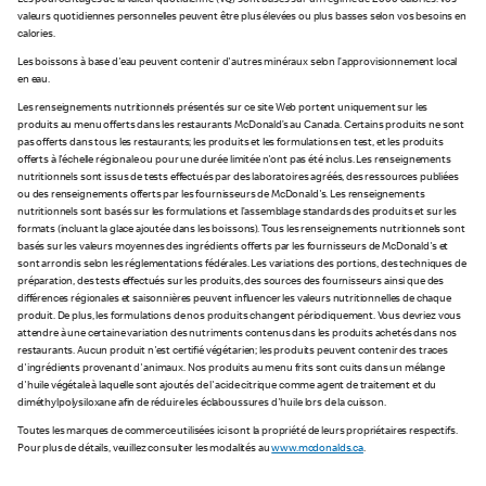
Les pourcentages de la valeur quotidienne (VQ) sont basés sur un régime de 2 000 calories. Vos
valeurs quotidiennes personnelles peuvent être plus élevées ou plus basses selon vos besoins en
calories.
Les boissons à base d'eau peuvent contenir d'autres minéraux selon l’approvisionnement local
en eau.
Les renseignements nutritionnels présentés sur ce site Web portent uniquement sur les
produits au menu offerts dans les restaurants McDonald’s au Canada. Certains produits ne sont
pas offerts dans tous les restaurants; les produits et les formulations en test, et les produits
offerts à l'échelle régionale ou pour une durée limitée n'ont pas été inclus. Les renseignements
nutritionnels sont issus de tests effectués par des laboratoires agréés, des ressources publiées
ou des renseignements offerts par les fournisseurs de McDonald's. Les renseignements
nutritionnels sont basés sur les formulations et l’assemblage standards des produits et sur les
formats (incluant la glace ajoutée dans les boissons). Tous les renseignements nutritionnels sont
basés sur les valeurs moyennes des ingrédients offerts par les fournisseurs de McDonald's et
sont arrondis selon les réglementations fédérales. Les variations des portions, des techniques de
préparation, des tests effectués sur les produits, des sources des fournisseurs ainsi que des
différences régionales et saisonnières peuvent influencer les valeurs nutritionnelles de chaque
produit. De plus, les formulations de nos produits changent périodiquement. Vous devriez vous
attendre à une certaine variation des nutriments contenus dans les produits achetés dans nos
restaurants. Aucun produit n'est certifié végétarien; les produits peuvent contenir des traces
d'ingrédients provenant d'animaux. Nos produits au menu frits sont cuits dans un mélange
d'huile végétale à laquelle sont ajoutés de l'acide citrique comme agent de traitement et du
diméthylpolysiloxane afin de réduire les éclaboussures d'huile lors de la cuisson.
Toutes les marques de commerce utilisées ici sont la propriété de leurs propriétaires respectifs.
Pour plus de détails, veuillez consulter les modalités au
www.mcdonalds.ca
.