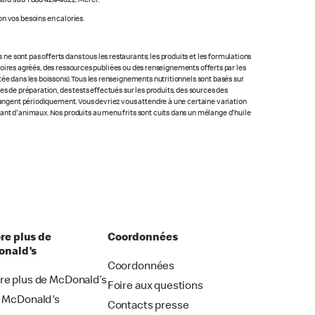
ald's au 1 888 424-4622. Merci.
n vos besoins en calories.
 sont pas offerts dans tous les restaurants; les produits et les formulations
ratoires agréés, des ressources publiées ou des renseignements offerts par les
ée dans les boissons). Tous les renseignements nutritionnels sont basés sur
s de préparation, des tests effectués sur les produits, des sources des
changent périodiquement. Vous devriez vous attendre à une certaine variation
nant d'animaux. Nos produits au menu frits sont cuits dans un mélange d'huile
re plus de
Coordonnées
nald’s
Coordonnées
re plus de McDonald’s
Foire aux questions
i McDonald's
Contacts presse