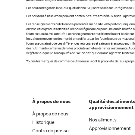
alimentaires et ayant des besoins alimentaires spéciaux. Si vous avez des que
Les pourcentages de la valeur quotidienne (VQ) sont basés sur un régime de 2 
Les boissons à base d'eau peuvent contenir d'autres minéraux selon l’approvi
Les renseignements nutritionnels présentés sur ce site Web portent uniquement
en test, et les produits offerts à l'échelle régionale ou pour une durée limité
fournisseurs de McDonald's. Les renseignements nutritionnels sont basés sur le
les valeurs moyennes des ingrédients offerts par les fournisseurs de McDonald'
fournisseurs ainsi que des différences régionales et saisonnières peuvent inf
des nutriments contenus dans les produits achetés dans nos restaurants. Aucun
végétale à laquelle sont ajoutés de l'acide citrique comme agent de traitement
Toutes les marques de commerce utilisées ici sont la propriété de leurs proprié
À propos de nous
Qualité des aliments
approvisionnement
À propos de nous
Nos aliments
Historique
Approvisionnement
Centre de presse