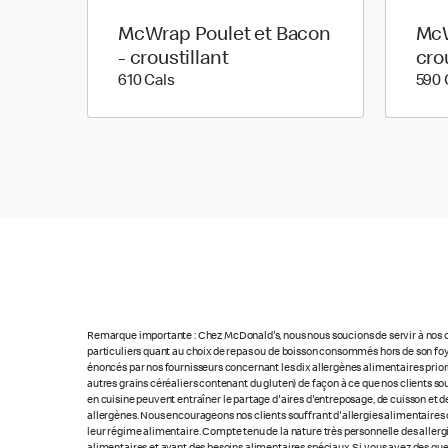
McWrap Poulet et Bacon
McW
- croustillant
cro
610 calories
610 Cals
590 
Remarque importante : Chez McDonald's, nous nous soucions de servir à nos cl
particuliers quant au choix de repas ou de boisson consommés hors de son foye
énoncés par nos fournisseurs concernant les dix allergènes alimentaires priorita
autres grains céréaliers contenant du gluten) de façon à ce que nos clients so
en cuisine peuvent entraîner le partage d'aires d'entreposage, de cuisson et de
allergènes. Nous encourageons nos clients souffrant d'allergies alimentaires 
leur régime alimentaire. Compte tenu de la nature très personnelle des allerg