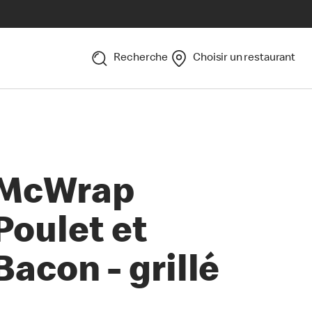
Recherche
Choisir un restaurant
McWrap
Poulet et
Bacon - grillé