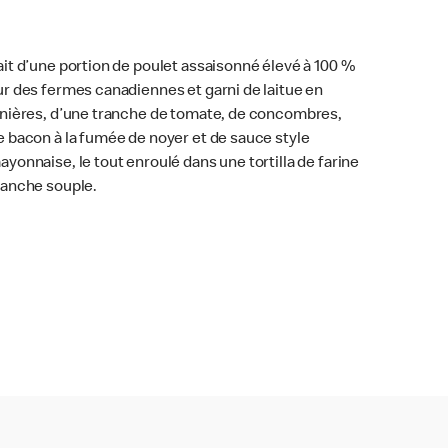
ait d’une portion de poulet assaisonné élevé à 100 %
ur des fermes canadiennes et garni de laitue en
anières, d’une tranche de tomate, de concombres,
e bacon à la fumée de noyer et de sauce style
ayonnaise, le tout enroulé dans une tortilla de farine
lanche souple.