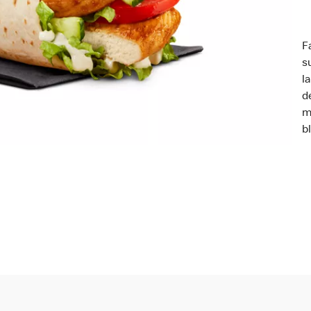
F
s
l
d
m
b