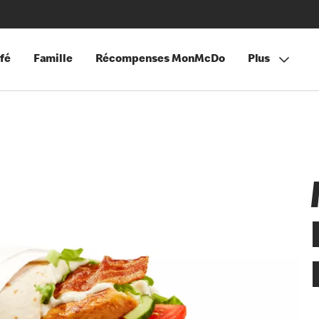
fé
Famille
Récompenses MonMcDo
Plus