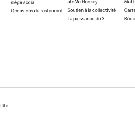
atoMc Hockey
McLi
siège social
Soutien à la collectivité
Cart
Occasions du restaurant
La puissance de 3
Réc
lité