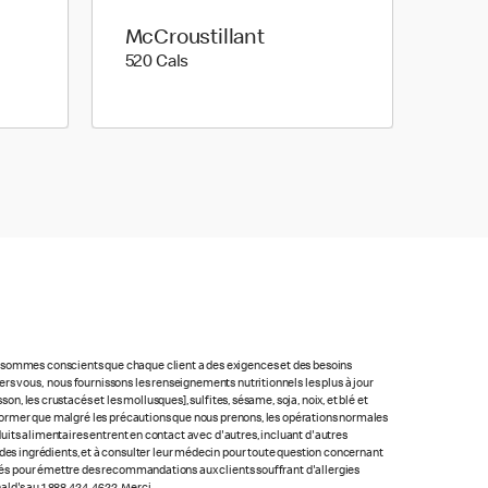
McCroustillant
520 calories
520 Cals
us sommes conscients que chaque client a des exigences et des besoins
rs vous, nous fournissons les renseignements nutritionnels les plus à jour
n, les crustacés et les mollusques], sulfites, sésame, soja, noix, et blé et
 informer que malgré les précautions que nous prenons, les opérations normales
oduits alimentaires entrent en contact avec d'autres, incluant d'autres
ste des ingrédients, et à consulter leur médecin pour toute question concernant
lacés pour émettre des recommandations aux clients souffrant d'allergies