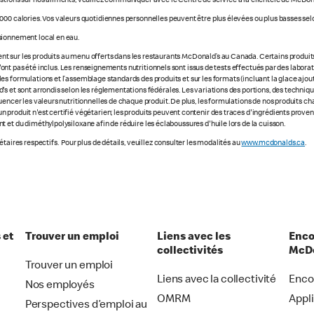
stions sur nos aliments, veuillez communiquer avec le Centre de service à la clientèle de McDon
000 calories. Vos valeurs quotidiennes personnelles peuvent être plus élevées ou plus basses selo
sionnement local en eau.
 sur les produits au menu offerts dans les restaurants McDonald’s au Canada. Certains produits ne
e n'ont pas été inclus. Les renseignements nutritionnels sont issus de tests effectués par des labo
s formulations et l’assemblage standards des produits et sur les formats (incluant la glace ajout
s et sont arrondis selon les réglementations fédérales. Les variations des portions, des technique
luencer les valeurs nutritionnelles de chaque produit. De plus, les formulations de nos produits 
 produit n'est certifié végétarien; les produits peuvent contenir des traces d'ingrédients prove
 et du diméthylpolysiloxane afin de réduire les éclaboussures d'huile lors de la cuisson.
taires respectifs. Pour plus de détails, veuillez consulter les modalités au
www.mcdonalds.ca
.
 et
Trouver un emploi
Liens avec les
Enco
collectivités
McDo
Trouver un emploi
Liens avec la collectivité
Enco
Nos employés
OMRM
Appl
Perspectives d’emploi au