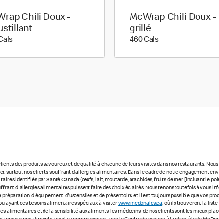
rap Chili Doux -
McWrap Chili Doux -
ustillant
grillé
590 calories
460 calories
Cals
460 Cals
ients des produits savoureux et de qualité à chacune de leurs visites dans nos restaurants. No
r, surtout nos clients souffrant d’allergies alimentaires. Dans le cadre de notre engagement enve
ires identifiés par Santé Canada (œufs, lait, moutarde, arachides, fruits de mer [incluant le poisso
uffrant d'allergies alimentaires puissent faire des choix éclairés. Nous tenons toutefois à vous
 préparation, d'équipement, d'ustensiles et de présentoirs, et il est toujours possible que vos pr
ou ayant des besoins alimentaires spéciaux à visiter
www.mcdonalds.ca
, où ils trouveront la li
ies alimentaires et de la sensibilité aux aliments, les médecins de nos clients sont les mieux p