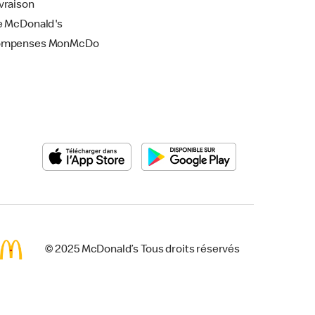
vraison
e McDonald's
ompenses MonMcDo
© 2025 McDonald’s Tous droits réservés