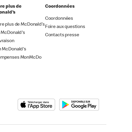
re plus de
Coordonnées
nald’s
Coordonnées
re plus de McDonald’s
Foire aux questions
i McDonald's
Contacts presse
vraison
e McDonald's
ompenses MonMcDo