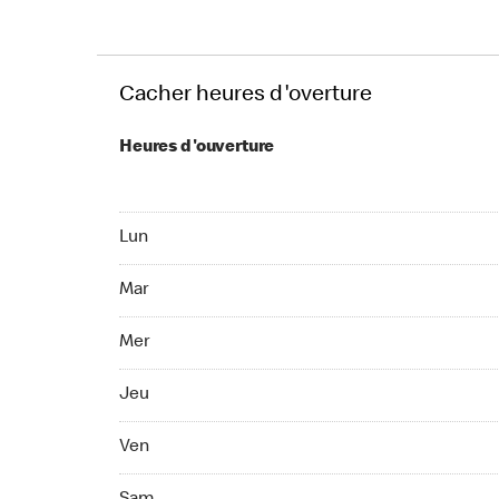
Cacher heures d'overture
Heures d'ouverture
Lun Ouvert 24 h
Lun
Mar Ouvert 24 h
Mar
Mer Ouvert 24 h
Mer
Jeu Ouvert 24 h
Jeu
Ven Ouvert 24 h
Ven
Sam Ouvert 24 h