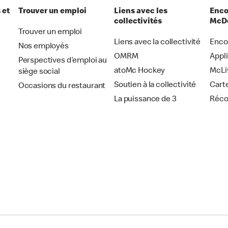
 et
Trouver un emploi
Liens avec les
Enco
collectivités
McDo
Trouver un emploi
Liens avec la collectivité
Enco
Nos employés
OMRM
Appl
Perspectives d’emploi au
atoMc Hockey
McLi
siège social
Soutien à la collectivité
Cart
Occasions du restaurant
La puissance de 3
Réc