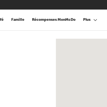
fé
Famille
Récompenses MonMcDo
Plus