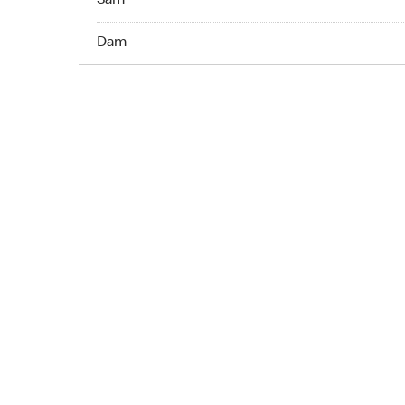
Sam
Dim Ouvert 24 h
Dam