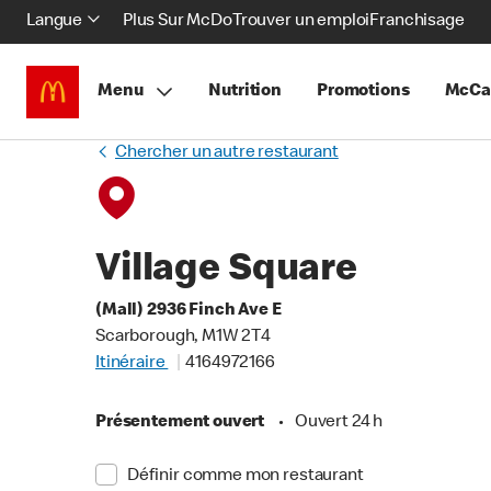
Langue
Plus Sur McDo
Trouver un emploi
Franchisage
Menu
Nutrition
Promotions
McCa
Chercher un autre restaurant
Village Square
(Mall) 2936 Finch Ave E
Scarborough, M1W 2T4
Itinéraire
4164972166
Présentement ouvert
•
Ouvert 24 h
Définir comme mon restaurant