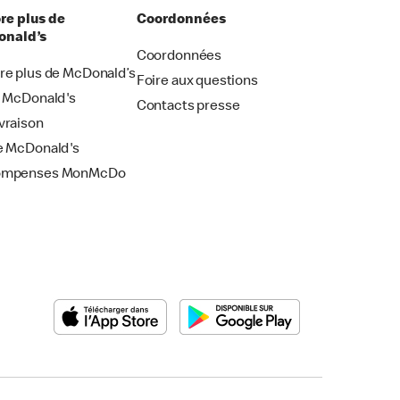
re plus de
Coordonnées
nald’s
Coordonnées
re plus de McDonald’s
Foire aux questions
i McDonald's
Contacts presse
vraison
e McDonald's
ompenses MonMcDo