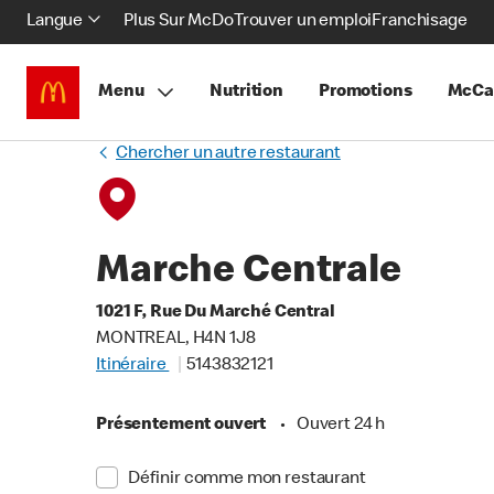
Langue
Plus Sur McDo
Trouver un emploi
Franchisage
Menu
Nutrition
Promotions
McCa
Chercher un autre restaurant
Marche Centrale
1021 F, Rue Du Marché Central
MONTREAL, H4N 1J8
Itinéraire
5143832121
Présentement ouvert
•
Ouvert 24 h
Définir comme mon restaurant