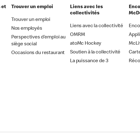
 et
Trouver un emploi
Liens avec les
Enco
collectivités
McDo
Trouver un emploi
Liens avec la collectivité
Enco
Nos employés
OMRM
Appl
Perspectives d’emploi au
atoMc Hockey
McLi
siège social
Soutien à la collectivité
Cart
Occasions du restaurant
La puissance de 3
Réc