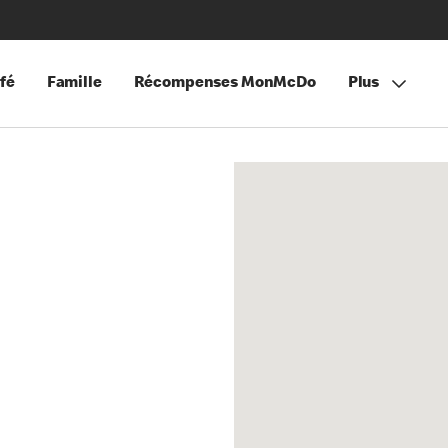
fé
Famille
Récompenses MonMcDo
Plus