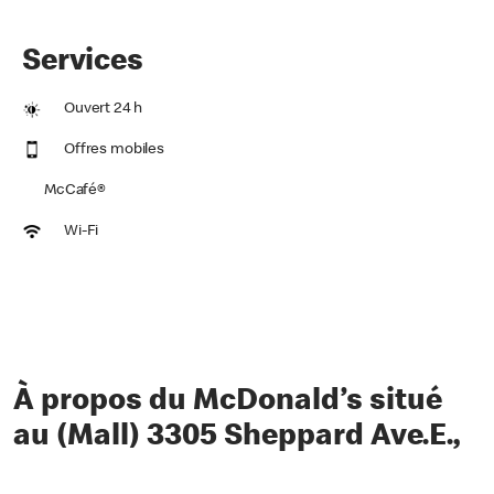
Services
Ouvert 24 h
Offres mobiles
McCafé®
Wi-Fi
À propos du McDonald’s situé
au (Mall) 3305 Sheppard Ave.E.,