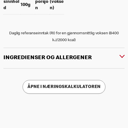
sinnhol
porsjo
(vokse
per 100 grams
100g
per portion
% daily value for an adult
d
n
n)
Daglig referanseinntak (RI) for en gjennomsnittlig voksen (8400
kJ/2000 kcal)
INGREDIENSER OG ALLERGENER
ÅPNE I NÆRINGSKALKULATOREN