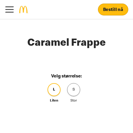
Bestill nå
Caramel Frappe
Velg størrelse:
L
S
Liten
Stor