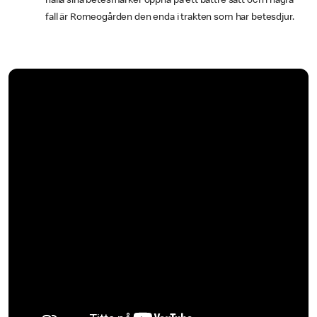
hålla sina betesmarker öppna på ett bättre sätt och i några
fall är Romeogården den enda i trakten som har betesdjur.