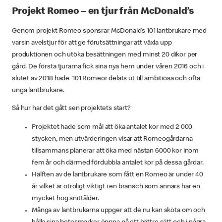
Projekt Romeo – en tjur från McDonald’s
Genom projekt Romeo sponsrar McDonald’s 101 lantbrukare med
varsin avelstjur för att ge förutsättningar att växla upp
produktionen och utöka besättningen med minst 20 dikor per
gård. De första tjurarna fick sina nya hem under våren 2016 och i
slutet av 2018 hade 101 Romeor delats ut till ambitiösa och ofta
unga lantbrukare.
Så hur har det gått sen projektets start?
Projektet hade som mål att öka antalet kor med 2 000
stycken, men utvärderingen visar att Romeogårdarna
tillsammans planerar att öka med nästan 6000 kor inom
fem år och därmed fördubbla antalet kor på dessa gårdar.
Hälften av de lantbrukare som fått en Romeo är under 40
år vilket är otroligt viktigt i en bransch som annars har en
mycket hög snittålder.
Många av lantbrukarna uppger att de nu kan sköta om och