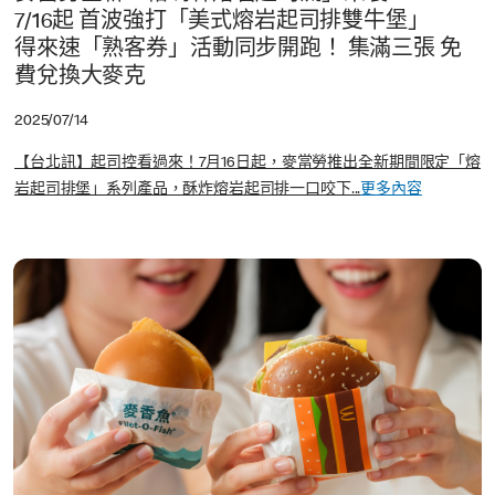
7/16起 首波強打「美式熔岩起司排雙牛堡」
得來速「熟客券」活動同步開跑！ 集滿三張 免
費兌換大麥克
2025/07/14
【台北訊】起司控看過來！7月16日起，麥當勞推出全新期間限定「熔
岩起司排堡」系列產品，酥炸熔岩起司排一口咬下...
更多內容