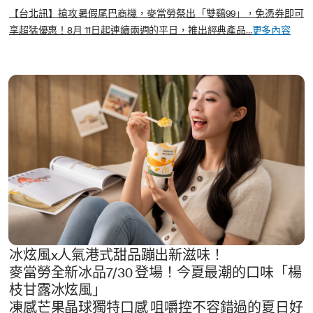
【台北訊】搶攻暑假尾巴商機，麥當勞祭出「雙鷄99」，免憑券即可
享超猛優惠！8月 11日起連續兩週的平日，推出經典產品...
更多內容
冰炫風x人氣港式甜品蹦出新滋味！
麥當勞全新冰品7/30 登場！今夏最潮的口味「楊
枝甘露冰炫風」
凍感芒果晶球獨特口感 咀嚼控不容錯過的夏日好