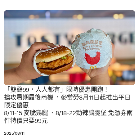
「雙鷄99，人人都有」限時優惠開跑！
搶攻暑期最後商機 ，麥當勞8月11日起推出平日
限定優惠
8/11-15 麥脆鷄腿 、8/18-22勁辣鷄腿堡 免憑券兩
件特價只要99元
2025/08/11