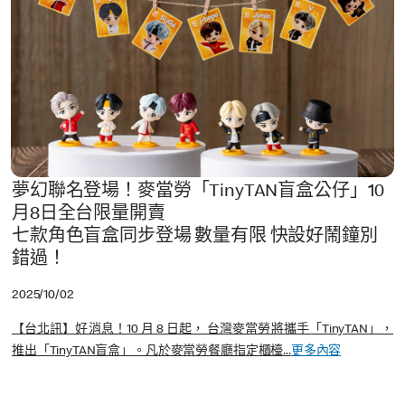
夢幻聯名登場！麥當勞「TinyTAN盲盒公仔」10
月8日全台限量開賣
七款角色盲盒同步登場 數量有限 快設好鬧鐘別
錯過！
2025/10/02
【台北訊】好消息！10 月 8 日起， 台灣麥當勞將攜手「TinyTAN」，
推出「TinyTAN盲盒」。凡於麥當勞餐廳指定櫃檯...
更多內容