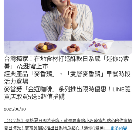
台灣獨家！在地食材打造酥軟日系感「迷你Q紫
薯」7/2甜蜜上市
經典產品「麥香鷄」、「雙層麥香鷄」早餐時段
活力登場
麥當勞「金選咖啡」系列推出限時優惠！LINE隨
買店取買5送5超值搶購
2025/06/30
【台北訊】炎熱夏日即將來臨，就是要來點小巧療癒的點心陪你度過
夏日時光！麥當勞獨家推出日系地瓜點心「迷你Q紫薯」...
更多內容