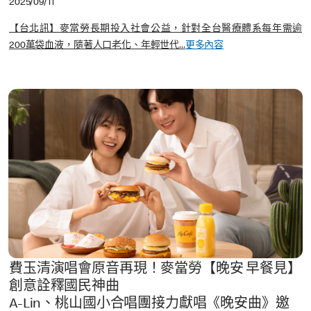
2025/09/11
【台北訊】麥當勞長期投入社會公益，針對全台醫療體系每年需逾
200萬袋血液，隨著人口老化、年輕世代...
更多內容
費玉清演唱會原音再現！麥當勞【晚安 早餐見】
創意詮釋國民神曲
A-Lin、桃山國小合唱團接力獻唱《晚安曲》邀