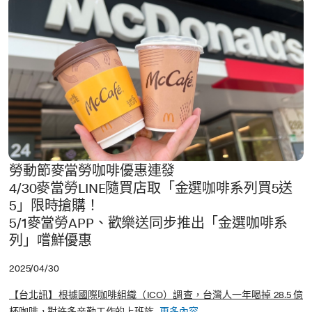
勞動節麥當勞咖啡優惠連發
4/30麥當勞LINE隨買店取「金選咖啡系列買5送
5」限時搶購！
5/1麥當勞APP、歡樂送同步推出「金選咖啡系
列」嚐鮮優惠
2025/04/30
【台北訊】根據國際咖啡組織（ICO）調查，台灣人一年喝掉 28.5 億