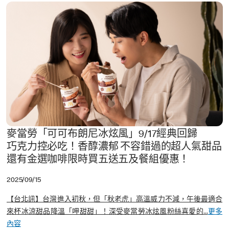
麥當勞「可可布朗尼冰炫風」9/17經典回歸
巧克力控必吃！香醇濃郁 不容錯過的超人氣甜品
還有金選咖啡限時買五送五及餐組優惠！
2025/09/15
【台北訊】台灣進入初秋，但「秋老虎」高溫威力不減，午後最適合
來杯冰涼甜品降溫「呷甜甜」！深受麥當勞冰炫風粉絲喜愛的...
更多
內容