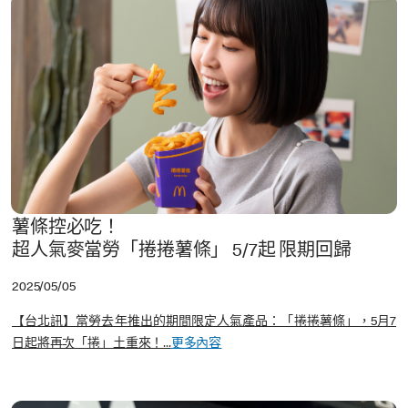
薯條控必吃！
超人氣麥當勞「捲捲薯條」 5/7起 限期回歸
2025/05/05
【台北訊】當勞去年推出的期間限定人氣產品：「捲捲薯條」，5月7
日起將再次「捲」土重來！...
更多內容