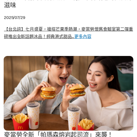
滋味
2025/07/29
【台北訊】七月盛夏，搶搭芒果季熱潮，麥當勞懷舊食驗室第二彈重
磅推出全新話題冰品！經典港式甜品...
更多內容
麥當勞全新「帕瑪森熔岩起司流」來襲！