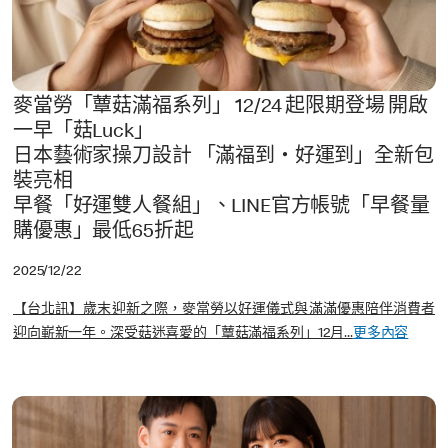
麥當勞「蕈菇滿福系列」 12/24 起限期登場 開啟
一早「菇Luck」
日本藝術家操刀設計 「滿福到・好運到」全新包
裝亮相
早餐「好運雙人餐組」、LINE官方帳號「早餐量
購優惠」最低65折起
2025/12/22
【台北訊】歲末迎新之際，麥當勞以好運儀式與滿滿優惠陪伴消費者
迎向嶄新一年。深受菇迷喜愛的「蕈菇滿福系列」12月...
更多內容