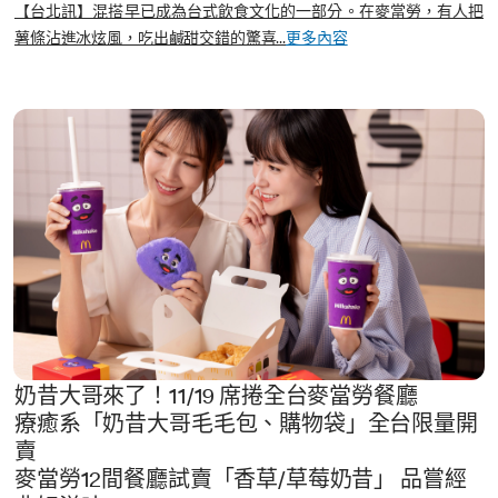
【台北訊】混搭早已成為台式飲食文化的一部分。在麥當勞，有人把
薯條沾進冰炫風，吃出鹹甜交錯的驚喜...
更多內容
奶昔大哥來了！11/19 席捲全台麥當勞餐廳
療癒系「奶昔大哥毛毛包、購物袋」全台限量開
賣
麥當勞12間餐廳試賣「香草/草莓奶昔」 品嘗經