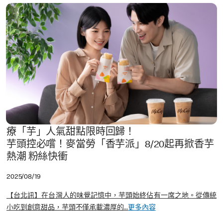
療「芋」人氣甜點限時回歸！
芋頭控必嚐！麥當勞「香芋派」8/20起再掀香芋
熱潮 粉絲快衝
2025/08/19
【台北訊】在台灣人的味覺記憶中，芋頭始終佔有一席之地。從傳統
小吃到創意甜品，芋頭不僅承載濃厚的...
更多內容