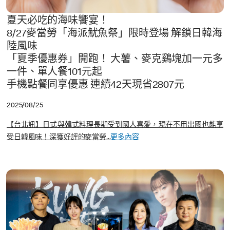
夏天必吃的海味饗宴！
8/27麥當勞「海派魷魚祭」限時登場 解鎖日韓海
陸風味
「夏季優惠券」開跑！ 大薯、麥克鷄塊加一元多
一件、單人餐101元起
手機點餐同享優惠 連續42天現省2807元
2025/08/25
【台北訊】日式與韓式料理長期受到國人喜愛，現在不用出國也能享
受日韓風味！深獲好評的麥當勞...
更多內容