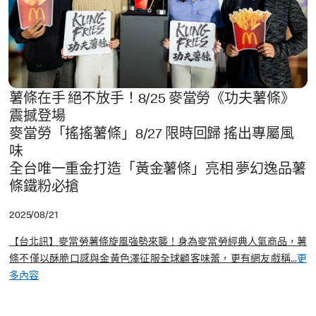
薯條在手 絕不放手！8/25 麥當勞《功夫薯條》
震撼登場
麥當勞「搖搖薯條」8/27 限時回歸 搖出專屬風
味
全台唯一重金打造「黃金薯條」亮相 夢幻逸品薯
條鐵粉必搶
2025/08/21
【台北訊】麥當勞薯條旋風強勢來襲！身為麥當勞經典人氣商品，薯
條不僅以酥脆口感與金黃色澤征服全球顧客味蕾，更有網友戲稱...
更
多內容