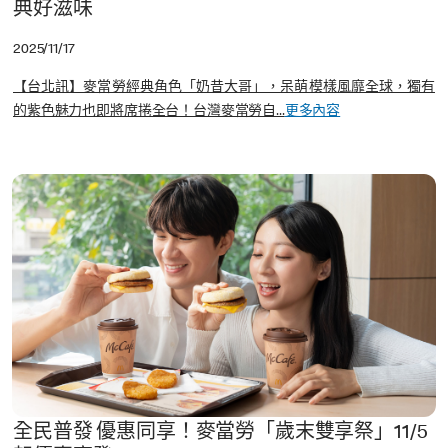
典好滋味
2025/11/17
【台北訊】麥當勞經典角色「奶昔大哥」，呆萌模樣風靡全球，獨有
的紫色魅力也即將席捲全台！台灣麥當勞自...
更多內容
全民普發 優惠同享！麥當勞「歲末雙享祭」11/5