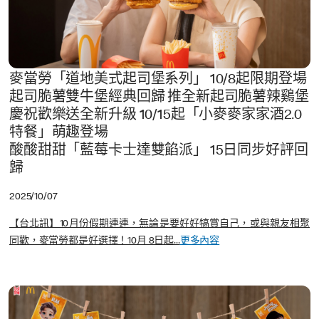
麥當勞「道地美式起司堡系列」 10/8起限期登場
起司脆薯雙牛堡經典回歸 推全新起司脆薯辣鷄堡
慶祝歡樂送全新升級 10/15起「小麥麥家家酒2.0
特餐」萌趣登場
酸酸甜甜「藍莓卡士達雙餡派」 15日同步好評回
歸
2025/10/07
【台北訊】10月份假期連連，無論是要好好犒賞自己，或與親友相聚
同歡，麥當勞都是好選擇！10月 8日起...
更多內容