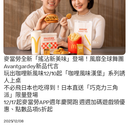
麥當勞全新「搖沾新美味」登場！風靡全球舞團
Avantgardey新品代言
玩出咖哩新風味12/10起「咖哩風味漢堡」系列誘
人上桌
不必飛日本也吃得到！日本直送「巧克力三角
派」限量登場
12/17起麥當勞APP週年慶開跑 週週加碼遊戲領優
惠、點數品項5折起
2025/12/08