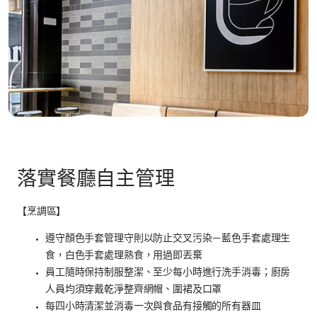
落實餐廳自主管理
【烹調區】
遵守顏色手套管理守則以防止交叉污染－藍色手套處理生
食，白色手套處理熟食，用過即丟棄
員工隨時保持制服整潔、至少每小時進行洗手消毒；廚房
人員均須穿戴乾淨整齊網帽、圍裙及口罩
每四小時清潔並消毒一次與食品有接觸的所有器皿