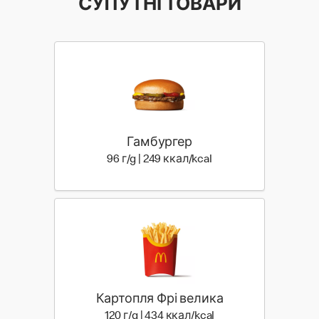
СУПУТНІ ТОВАРИ
Гамбургер
96 г | 249 ккал
96 г/g | 249 ккал/kcal
Картопля Фрі велика
120 г | 434 ккал
120 г/g | 434 ккал/kcal