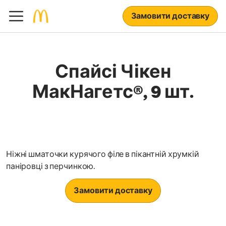
Замовити доставку
Спайсі Чікен
МакНагетс®, 9 шт.
Ніжні шматочки курячого філе в пікантній хрумкій
паніровці з перчинкою.
Замовити доставку