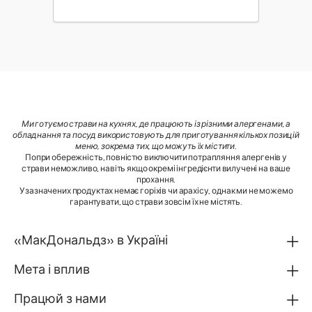
Ми готуємо страви на кухнях, де працюють із різними алергенами, а
обладнання та посуд використовують для приготування кількох позицій
меню, зокрема тих, що можуть їх містити
.
Попри обережність, повністю виключити потрапляння алергенів у
страви неможливо, навіть якщо окремі інгредієнти вилучені на ваше
прохання.
У зазначених продуктах немає горіхів чи арахісу, однак ми не можемо
гарантувати, що страви зовсім їх не містять.
«МакДональдз» в Україні
Мета і вплив
Працюй з нами