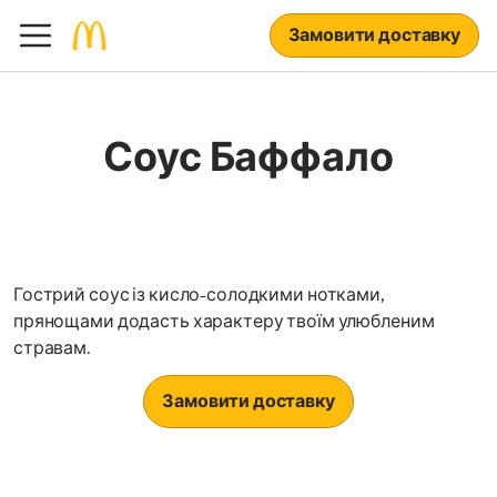
Замовити доставку
Соус Баффало
Гострий соус із кисло-солодкими нотками,
прянощами додасть характеру твоїм улюбленим
стравам.
Замовити доставку