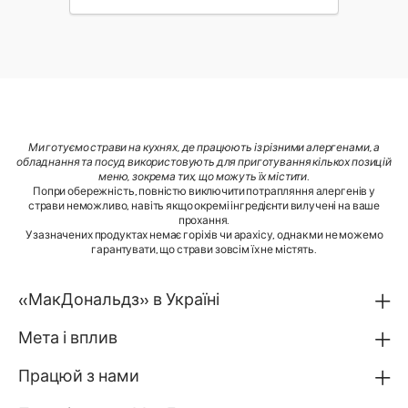
Ми готуємо страви на кухнях, де працюють із різними алергенами, а
обладнання та посуд використовують для приготування кількох позицій
меню, зокрема тих, що можуть їх містити
.
Попри обережність, повністю виключити потрапляння алергенів у
страви неможливо, навіть якщо окремі інгредієнти вилучені на ваше
прохання.
У зазначених продуктах немає горіхів чи арахісу, однак ми не можемо
гарантувати, що страви зовсім їх не містять.
«МакДональдз» в Україні
Мета і вплив
Працюй з нами