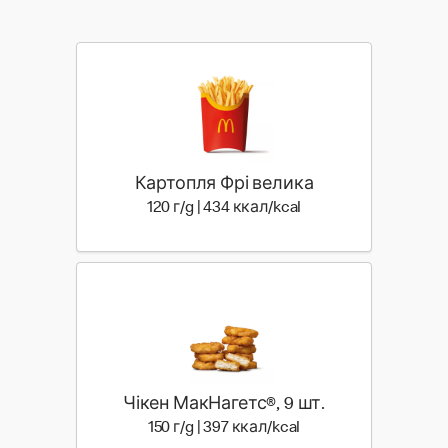
Картопля Фрі велика
120 г | 434 ккал
120 г/g | 434 ккал/kcal
Чікен МакНагетс®, 9 шт.
150 г | 397 ккал
150 г/g | 397 ккал/kcal