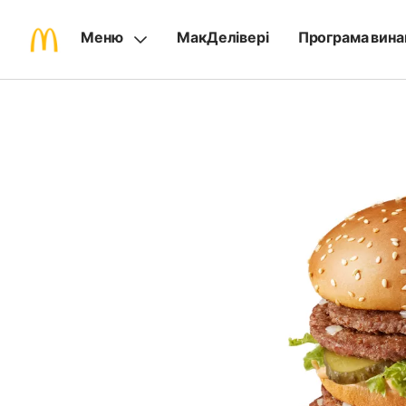
Меню
МакДелівері
Програма вина