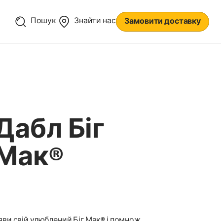
Пошук
Знайти нас
Замовити доставку
Дабл Біг
Мак®
яви свій улюблений Біг Мак® і помнож