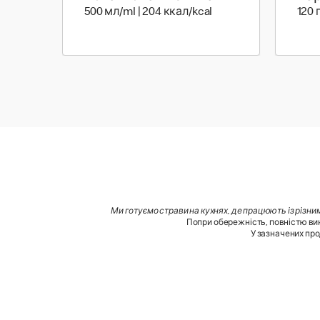
500 мл | 204 ккал
500 мл/ml | 204 ккал/kcal
120 
Ми готуємо страви на кухнях, де працюють із різни
Попри обережність, повністю вик
У зазначених про