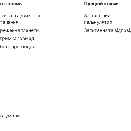
а і вплив
Працюй з нами
сть їжі та джерела
Зарплатний
тачання
калькулятор
реження планети
Запитання та відпові
тримка громад
бота про людей
та умови