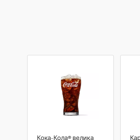
Кока-Кола® велика
Кар