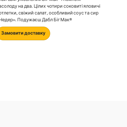
асолоду на два. Цілих чотири соковиті яловичі
отлетки, свіжий салат, особливий соус та сир
Чедер». Подужаєш Дабл Біг Мак®
Замовити доставку