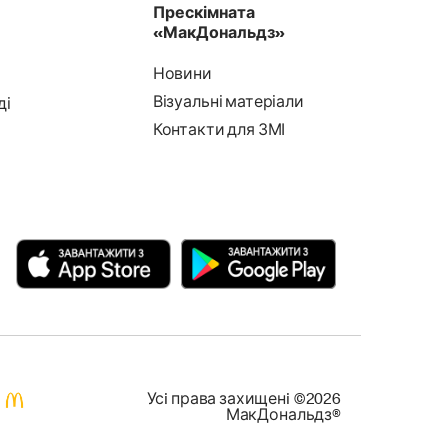
Прескімната
«МакДональдз»
Новини
Візуальні матеріали
ді
Контакти для ЗМІ
Усi права захищенi ©2026
МакДональдз®