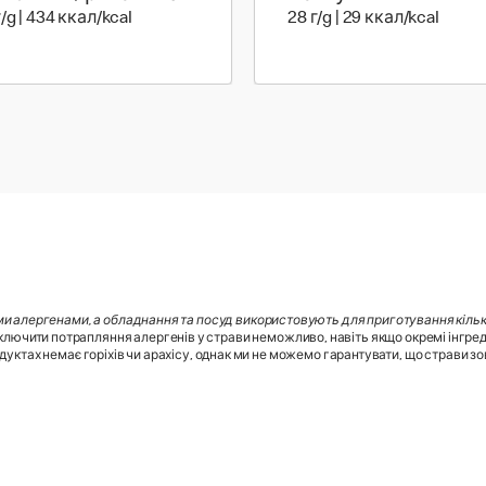
120 г | 434 ккал
28 г |
г/g | 434 ккал/kcal
28 г/g | 29 ккал/kcal
ми алергенами, а обладнання та посуд використовують для приготування кілько
лючити потрапляння алергенів у страви неможливо, навіть якщо окремі інгред
дуктах немає горіхів чи арахісу, однак ми не можемо гарантувати, що страви зовс