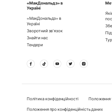
«МакДональдз» в
Мет
Україні
Які
«МакДональдз» в
пос
Україні
Збе
Зворотний звʼязок
Під
Знайти нас
Тур
Тендери
Політика конфіденційності
Положення 
Положення про конфіденційність даних