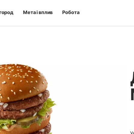
город
Мета і вплив
Робота
У