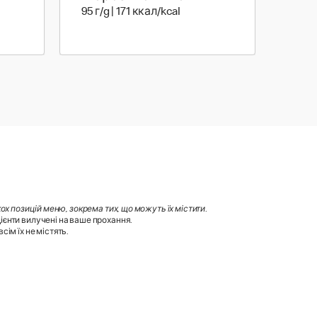
 29 ккал
95 г | 171 ккал
95 г/g | 171 ккал/kcal
х позицій меню, зокрема тих, що можуть їх містити
.
ієнти вилучені на ваше прохання.
ім їх не містять.