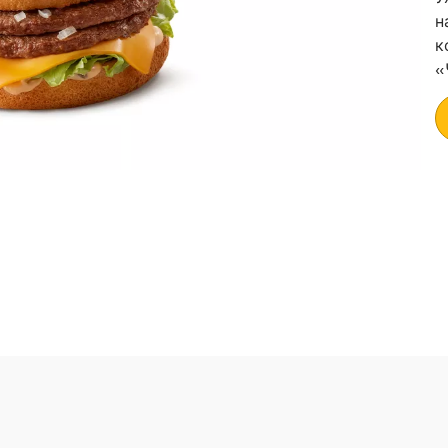
н
к
«