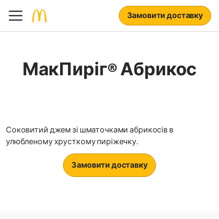
Замовити доставку
МакПиріг® Абрикос
Соковитий джем зі шматочками абрикосів в
улюбленому хрусткому пиріжечку.
Замовити доставку