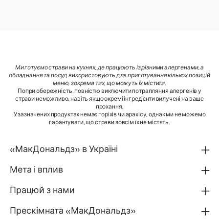
Ми готуємо страви на кухнях, де працюють із різними алергенами, а
обладнання та посуд використовують для приготування кількох позицій
меню, зокрема тих, що можуть їх містити
.
Попри обережність, повністю виключити потрапляння алергенів у
страви неможливо, навіть якщо окремі інгредієнти вилучені на ваше
прохання.
У зазначених продуктах немає горіхів чи арахісу, однак ми не можемо
гарантувати, що страви зовсім їх не містять.
«МакДональдз» в Україні
Мета і вплив
Працюй з нами
Прескімната «МакДональдз»