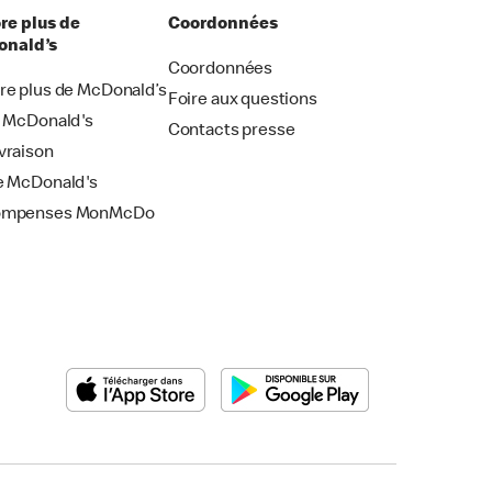
re plus de
Coordonnées
nald’s
Coordonnées
re plus de McDonald’s
Foire aux questions
i McDonald's
Contacts presse
vraison
e McDonald's
ompenses MonMcDo