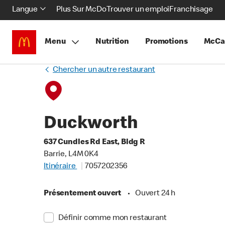
Langue
Plus Sur McDo
Trouver un emploi
Franchisage
Menu
Nutrition
Promotions
McCa
Chercher un autre restaurant
Duckworth
637 Cundles Rd East, Bldg R
Barrie, L4M 0K4
Itinéraire
7057202356
Présentement ouvert
•
Ouvert 24 h
Définir comme mon restaurant