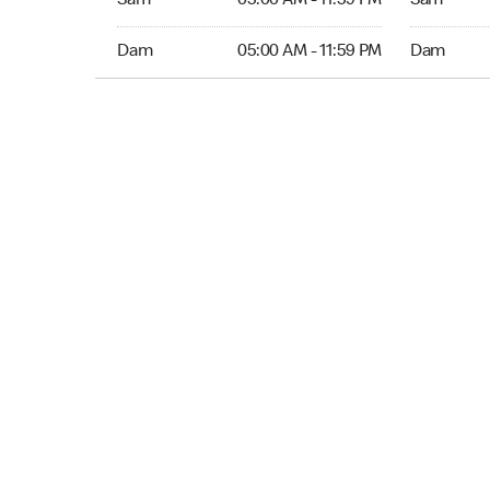
Sam
05:00 AM - 11:59 PM
Sam
Dim 05:00 AM to 11:59 PM
Dim Ouver
Dam
05:00 AM - 11:59 PM
Dam