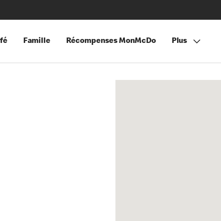
fé
Famille
Récompenses MonMcDo
Plus