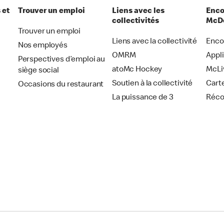
 et
Trouver un emploi
Liens avec les
Enco
collectivités
McDo
Trouver un emploi
Liens avec la collectivité
Enco
Nos employés
OMRM
Appl
Perspectives d’emploi au
atoMc Hockey
McLi
siège social
Soutien à la collectivité
Cart
Occasions du restaurant
La puissance de 3
Réc