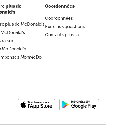
re plus de
Coordonnées
nald’s
Coordonnées
re plus de McDonald’s
Foire aux questions
i McDonald's
Contacts presse
vraison
e McDonald's
ompenses MonMcDo