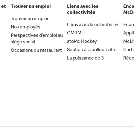
 et
Trouver un emploi
Liens avec les
Enco
collectivités
McDo
Trouver un emploi
Liens avec la collectivité
Enco
Nos employés
OMRM
Appl
Perspectives d’emploi au
atoMc Hockey
McLi
siège social
Soutien à la collectivité
Cart
Occasions du restaurant
La puissance de 3
Réc