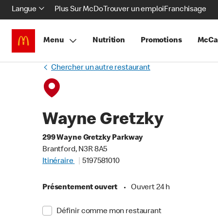
Langue
Plus Sur McDo
Trouver un emploi
Franchisage
Menu
Nutrition
Promotions
McCa
Chercher un autre restaurant
Wayne Gretzky
299 Wayne Gretzky Parkway
Brantford, N3R 8A5
Itinéraire
5197581010
Présentement ouvert
•
Ouvert 24 h
Définir comme mon restaurant