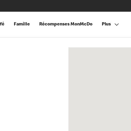
fé
Famille
Récompenses MonMcDo
Plus