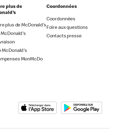
re plus de
Coordonnées
nald’s
Coordonnées
re plus de McDonald’s
Foire aux questions
i McDonald's
Contacts presse
vraison
e McDonald's
ompenses MonMcDo