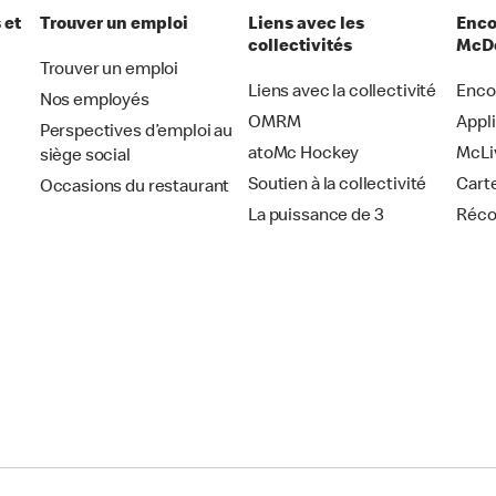
 et
Trouver un emploi
Liens avec les
Enco
collectivités
McDo
Trouver un emploi
Liens avec la collectivité
Enco
Nos employés
OMRM
Appl
Perspectives d’emploi au
atoMc Hockey
McLi
siège social
Soutien à la collectivité
Cart
Occasions du restaurant
La puissance de 3
Réc