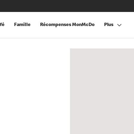
fé
Famille
Récompenses MonMcDo
Plus