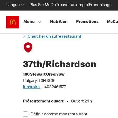
Langue
Plus Sur McDo
Trouver un emploi
Franchisage
Menu
Nutrition
Promotions
McCa
Chercher un autre restaurant
37th/Richardson
100 Stewart Green Sw
Calgary, T3H 3C8
Itinéraire
4032461577
Présentement ouvert
•
Ouvert 24 h
Définir comme mon restaurant