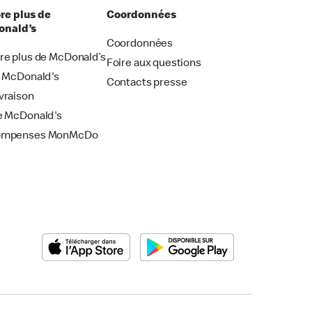
re plus de
Coordonnées
nald’s
Coordonnées
re plus de McDonald’s
Foire aux questions
i McDonald's
Contacts presse
vraison
e McDonald's
ompenses MonMcDo