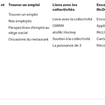
 et
Trouver un emploi
Liens avec les
Enco
collectivités
McDo
Trouver un emploi
Liens avec la collectivité
Enco
Nos employés
OMRM
Appl
Perspectives d’emploi au
atoMc Hockey
McLi
siège social
Soutien à la collectivité
Cart
Occasions du restaurant
La puissance de 3
Réc