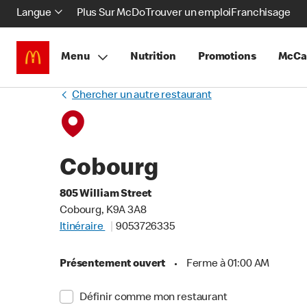
Langue
Plus Sur McDo
Trouver un emploi
Franchisage
Menu
Nutrition
Promotions
McCa
Chercher un autre restaurant
Cobourg
805 William Street
Cobourg, K9A 3A8
Itinéraire
9053726335
Présentement ouvert
•
Ferme à 01:00 AM
Définir comme mon restaurant