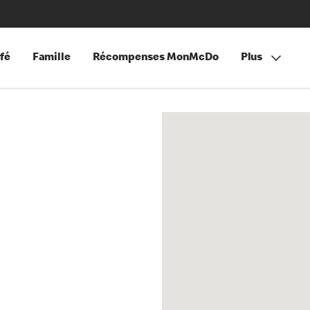
fé
Famille
Récompenses MonMcDo
Plus