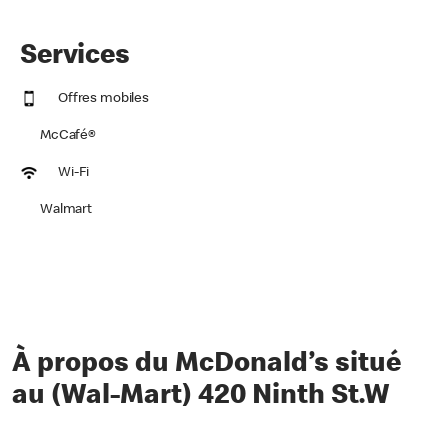
Services
Offres mobiles
McCafé®
Wi-Fi
Walmart
À propos du McDonald’s situé
au (Wal-Mart) 420 Ninth St.W