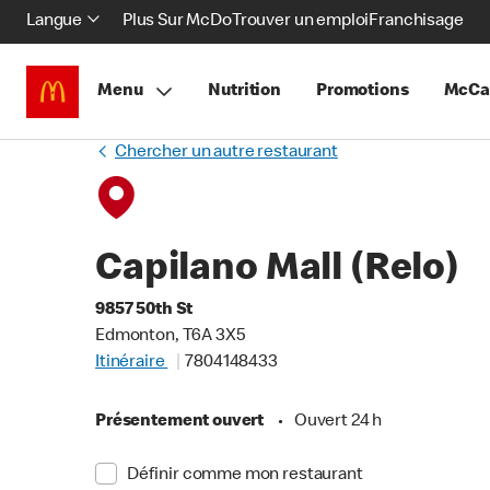
Langue
Plus Sur McDo
Trouver un emploi
Franchisage
Menu
Nutrition
Promotions
McCa
Chercher un autre restaurant
Capilano Mall (Relo)
9857 50th St
Edmonton, T6A 3X5
Itinéraire
7804148433
Présentement ouvert
•
Ouvert 24 h
Définir comme mon restaurant