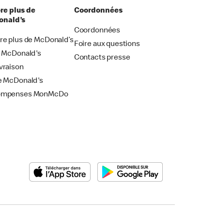
re plus de
Coordonnées
nald’s
Coordonnées
re plus de McDonald’s
Foire aux questions
i McDonald's
Contacts presse
vraison
e McDonald's
ompenses MonMcDo