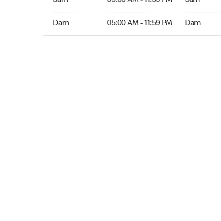
Sam
05:00 AM - 11:59 PM
Sam
Dim 05:00 AM to 11:59 PM
Dim Ouver
Dam
05:00 AM - 11:59 PM
Dam