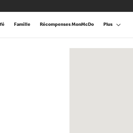
fé
Famille
Récompenses MonMcDo
Plus