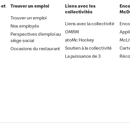
 et
Trouver un emploi
Liens avec les
Enco
collectivités
McDo
Trouver un emploi
Liens avec la collectivité
Enco
Nos employés
OMRM
Appl
Perspectives d’emploi au
atoMc Hockey
McLi
siège social
Soutien à la collectivité
Cart
Occasions du restaurant
La puissance de 3
Réc