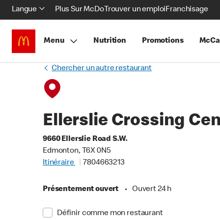
Langue
Plus Sur McDo
Trouver un emploi
Franchisage
Menu
Nutrition
Promotions
McCa
Chercher un autre restaurant
Ellerslie Crossing Ce
9660 Ellerslie Road S.W.
Edmonton, T6X 0N5
Itinéraire
7804663213
Présentement ouvert
•
Ouvert 24 h
Définir comme mon restaurant