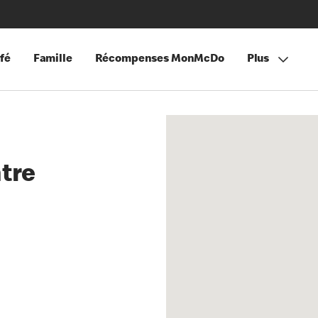
fé
Famille
Récompenses MonMcDo
Plus
ntre