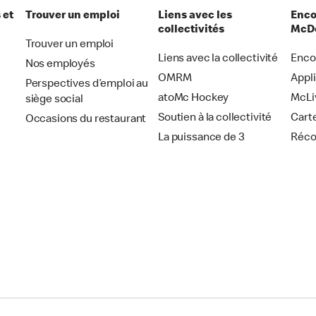
 et
Trouver un emploi
Liens avec les
Enco
collectivités
McDo
Trouver un emploi
Liens avec la collectivité
Enco
Nos employés
OMRM
Appl
Perspectives d’emploi au
atoMc Hockey
McLi
siège social
Soutien à la collectivité
Cart
Occasions du restaurant
La puissance de 3
Réc