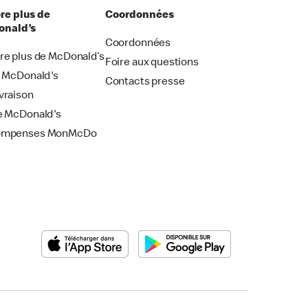
re plus de
Coordonnées
nald’s
Coordonnées
re plus de McDonald’s
Foire aux questions
i McDonald's
Contacts presse
vraison
e McDonald's
ompenses MonMcDo