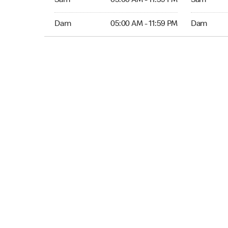
Sam
05:00 AM - 11:59 PM
Sam
Dim 05:00 AM to 11:59 PM
Dim Ouver
Dam
05:00 AM - 11:59 PM
Dam