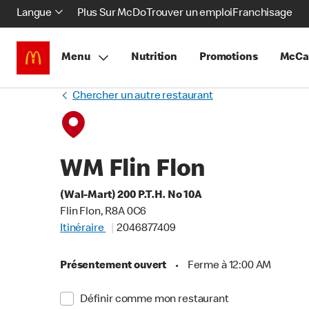
Langue
Plus Sur McDo
Trouver un emploi
Franchisage
Menu
Nutrition
Promotions
McCa
Chercher un autre restaurant
WM Flin Flon
(Wal-Mart) 200 P.T.H. No 10A
Flin Flon, R8A 0C6
Itinéraire
2046877409
Présentement ouvert
•
Ferme à 12:00 AM
Définir comme mon restaurant