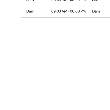
Sam
08:00 AM - 09:00 PM
Sam
Dim 09:00 AM to 06:00 PM
Dim 12:00 
Dam
09:00 AM - 06:00 PM
Dam