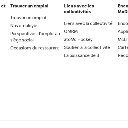
 et
Trouver un emploi
Liens avec les
Enco
collectivités
McDo
Trouver un emploi
Liens avec la collectivité
Enco
Nos employés
OMRM
Appl
Perspectives d’emploi au
atoMc Hockey
McLi
siège social
Soutien à la collectivité
Cart
Occasions du restaurant
La puissance de 3
Réc