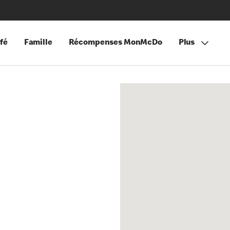
fé
Famille
Récompenses MonMcDo
Plus