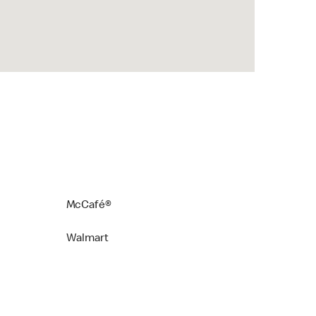
McCafé®
Walmart