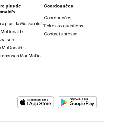
re plus de
Coordonnées
nald’s
Coordonnées
re plus de McDonald’s
Foire aux questions
i McDonald's
Contacts presse
vraison
e McDonald's
ompenses MonMcDo