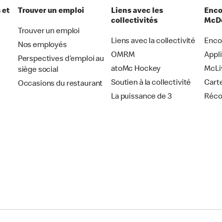
 et
Trouver un emploi
Liens avec les
Enco
collectivités
McDo
Trouver un emploi
Liens avec la collectivité
Enco
Nos employés
OMRM
Appl
Perspectives d’emploi au
atoMc Hockey
McLi
siège social
Soutien à la collectivité
Cart
Occasions du restaurant
La puissance de 3
Réc