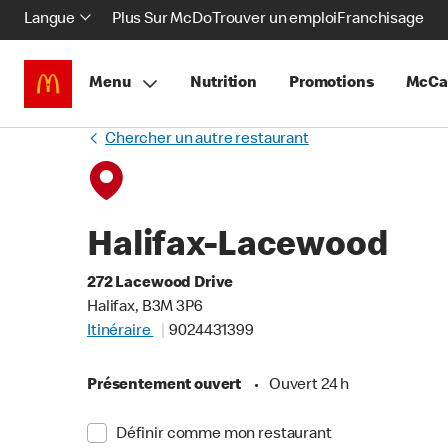
Langue
Plus Sur McDo
Trouver un emploi
Franchisage
Menu
Nutrition
Promotions
McCa
Chercher un autre restaurant
Halifax-Lacewood
272 Lacewood Drive
Halifax, B3M 3P6
Itinéraire
9024431399
Présentement ouvert
•
Ouvert 24 h
Définir comme mon restaurant