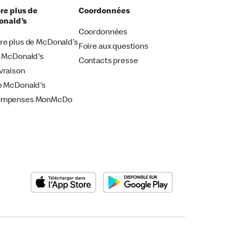
re plus de
Coordonnées
nald’s
Coordonnées
re plus de McDonald’s
Foire aux questions
i McDonald's
Contacts presse
vraison
e McDonald's
ompenses MonMcDo