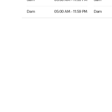
Sam
05:00 AM - 11:59 PM
Sam
Dim 05:00 AM to 11:59 PM
Dim Ouver
Dam
05:00 AM - 11:59 PM
Dam