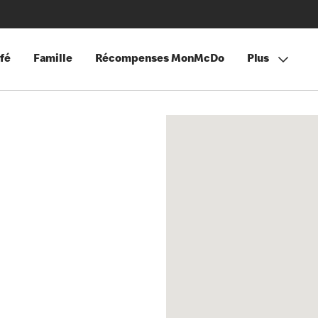
fé
Famille
Récompenses MonMcDo
Plus