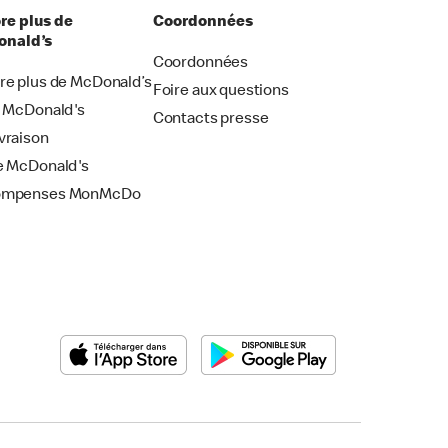
re plus de
Coordonnées
nald’s
Coordonnées
re plus de McDonald’s
Foire aux questions
i McDonald's
Contacts presse
vraison
e McDonald's
ompenses MonMcDo