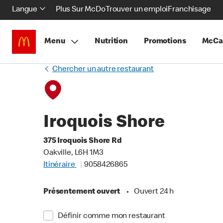
Langue
Plus Sur McDo
Trouver un emploi
Franchisage
Menu
Nutrition
Promotions
McCa
Chercher un autre restaurant
Iroquois Shore
375 Iroquois Shore Rd
Oakville, L6H 1M3
Itinéraire
9058426865
Présentement ouvert
•
Ouvert 24 h
Définir comme mon restaurant