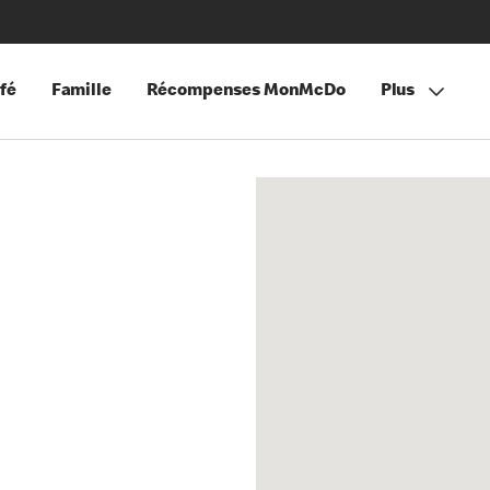
fé
Famille
Récompenses MonMcDo
Plus