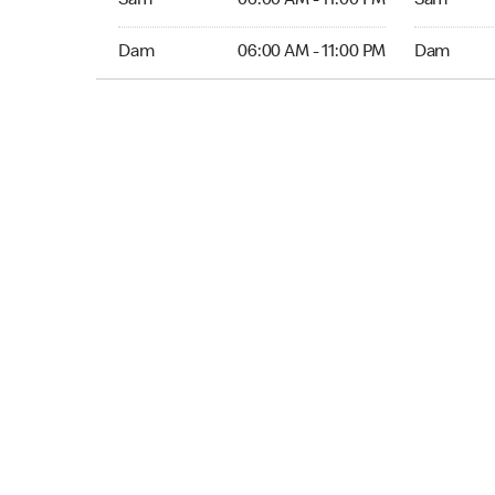
Sam
06:00 AM - 11:00 PM
Sam
Dim 06:00 AM to 11:00 PM
Dim Ouver
Dam
06:00 AM - 11:00 PM
Dam