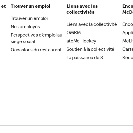
 et
Trouver un emploi
Liens avec les
Enco
collectivités
McDo
Trouver un emploi
Liens avec la collectivité
Enco
Nos employés
OMRM
Appl
Perspectives d’emploi au
atoMc Hockey
McLi
siège social
Soutien à la collectivité
Cart
Occasions du restaurant
La puissance de 3
Réc