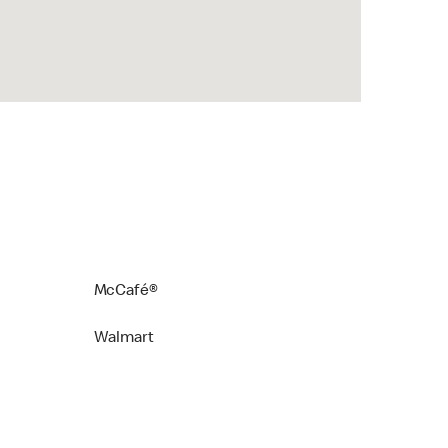
McCafé®
Walmart