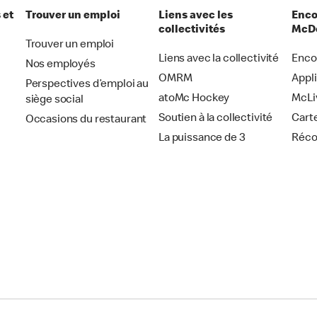
 et
Trouver un emploi
Liens avec les
Enco
collectivités
McDo
Trouver un emploi
Liens avec la collectivité
Enco
Nos employés
OMRM
Appl
Perspectives d’emploi au
atoMc Hockey
McLi
siège social
Soutien à la collectivité
Cart
Occasions du restaurant
La puissance de 3
Réc