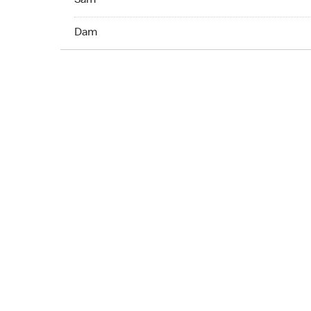
Sam
Dim 07:00 AM to 10:00 PM
Dam