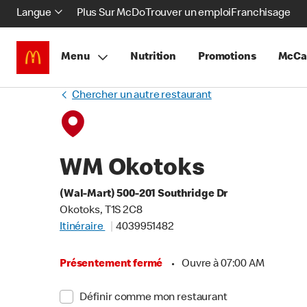
Langue
Plus Sur McDo
Trouver un emploi
Franchisage
Menu
Nutrition
Promotions
McCa
Chercher un autre restaurant
WM Okotoks
(Wal-Mart) 500-201 Southridge Dr
Okotoks, T1S 2C8
Itinéraire
4039951482
Présentement fermé
•
Ouvre à 07:00 AM
Définir comme mon restaurant