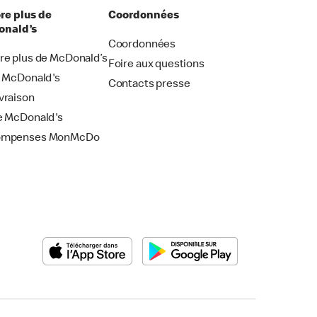
re plus de
Coordonnées
nald’s
Coordonnées
re plus de McDonald’s
Foire aux questions
i McDonald's
Contacts presse
vraison
e McDonald's
ompenses MonMcDo