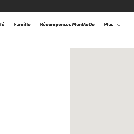
fé
Famille
Récompenses MonMcDo
Plus